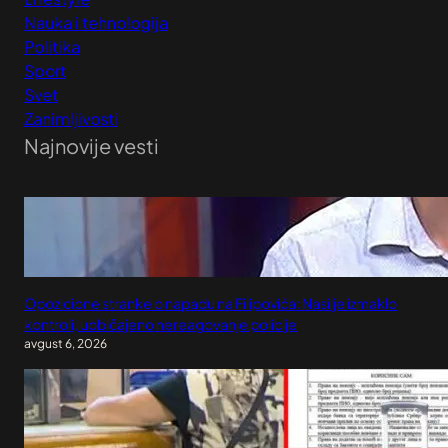
Nauka i tehnologija
Politika
Sport
Svet
Zanimljivosti
Najnovije vesti
Opozicione stranke o napadu na Filipovića: Nasilje izmaklo
kontroli, uobičajeno nereagovanje policije
avgust 6, 2026