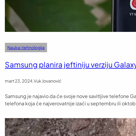
Nauka i tehnologija
Samsung planira jeftiniju verziju Galax
mart 23, 2024
.
Vuk Jovanović
Samsung je najavio da će svoje nove savitljive telefone Galax
telefona koja će najverovatnije izaći u septembru ili okto