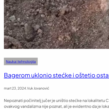
Nauka i tehnologija
Bagerom uklonio stećke i oštetio ost
mart 23, 2024
.
Vuk Jovanović
Nepoznati počinitelj jučer je uništio stećke na lokalitetu 
ovakvog vandalizma nije poznat, ali je evidentno da je lok