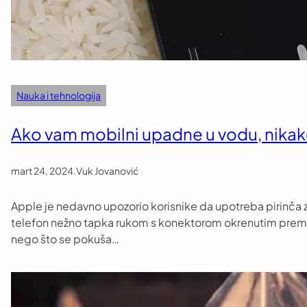
Nauka i tehnologija
Ako vam mobilni upadne u vodu, nikako 
mart 24, 2024
.
Vuk Jovanović
Apple je nedavno upozorio korisnike da upotreba pirinča z
telefon nežno tapka rukom s konektorom okrenutim prema 
nego što se pokuša…