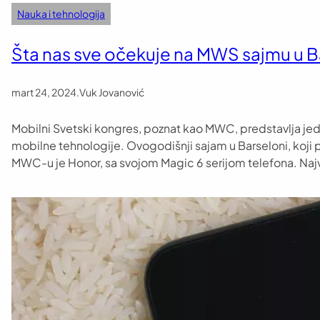
Nauka i tehnologija
Šta nas sve očekuje na MWS sajmu u B
mart 24, 2024
.
Vuk Jovanović
Mobilni Svetski kongres, poznat kao MWC, predstavlja jed
mobilne tehnologije. Ovogodišnji sajam u Barseloni, koji
MWC-u je Honor, sa svojom Magic 6 serijom telefona. Naj