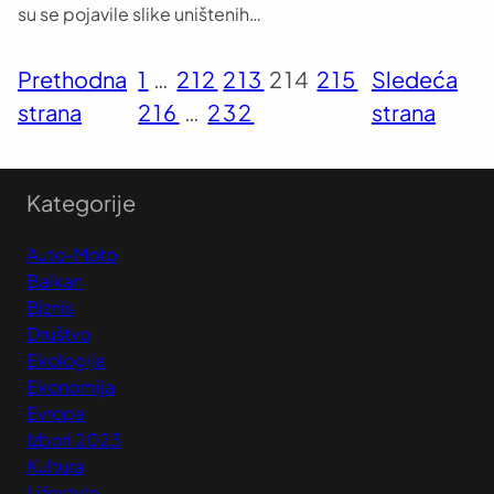
su se pojavile slike uništenih…
Prethodna
1
…
212
213
214
215
Sledeća
strana
216
…
232
strana
Kategorije
Auto-Moto
Balkan
Biznis
Društvo
Ekologija
Ekonomija
Evropa
Izbori 2023
Kultura
Lifestyle