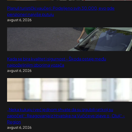
Planuli turistički vaučeri: Podeljeno svih 30.000, evo gde
penzioneri najviše putuju
avgust 6, 2026
Kada se bira kvalitet i sigurnost – Škoda ostaje među
najpoželjnijim izborima vozača
avgust 6, 2026
„Neka kukaju i već jednom shvate da su izgubili rat koji su
započeli“: Reagovanja iz Hrvatske na Vučićeve izjave o „Oluji“ –
Region
avgust 6, 2026