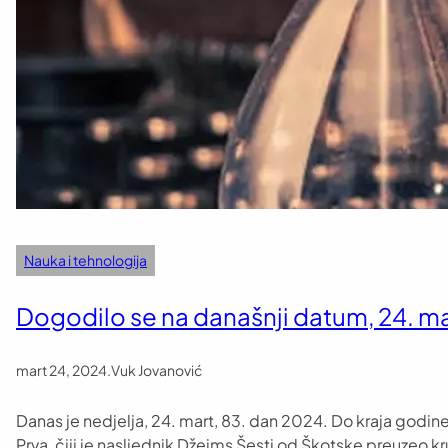
Nauka i tehnologija
Dogodilo se na današnji datum, 24. ma
mart 24, 2024
.
Vuk Jovanović
Danas je nedjelja, 24. mart, 83. dan 2024. Do kraja godine
Prva, čiji je nasljednik Džejms Šesti od Škotske preuzeo k