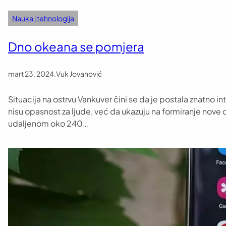
Nauka i tehnologija
Dno okeana se pomjera
mart 23, 2024
.
Vuk Jovanović
Situacija na ostrvu Vankuver čini se da je postala znatno in
nisu opasnost za ljude, već da ukazuju na formiranje no
udaljenom oko 240…