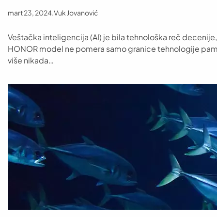
mart 23, 2024
.
Vuk Jovanović
Veštačka inteligencija (AI) je bila tehnološka reč decenij
HONOR model ne pomera samo granice tehnologije pametnih
više nikada…