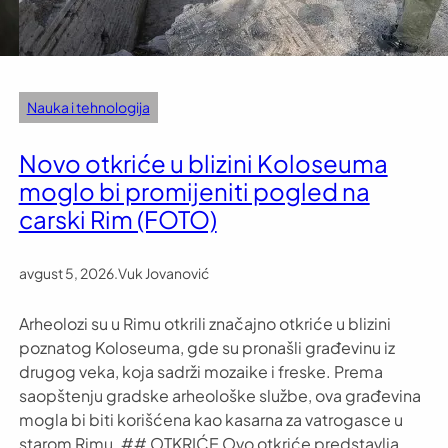
Nauka i tehnologija
Novo otkriće u blizini Koloseuma
moglo bi promijeniti pogled na
carski Rim (FOTO)
avgust 5, 2026
.
Vuk Jovanović
Arheolozi su u Rimu otkrili značajno otkriće u blizini
poznatog Koloseuma, gde su pronašli građevinu iz
drugog veka, koja sadrži mozaike i freske. Prema
saopštenju gradske arheološke službe, ova građevina
mogla bi biti korišćena kao kasarna za vatrogasce u
starom Rimu. ## OTKRIĆE Ovo otkriće predstavlja