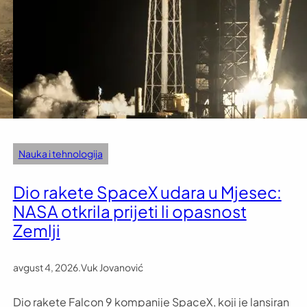
Nauka i tehnologija
Dio rakete SpaceX udara u Mjesec:
NASA otkrila prijeti li opasnost
Zemlji
avgust 4, 2026
.
Vuk Jovanović
Dio rakete Falcon 9 kompanije SpaceX, koji je lansiran