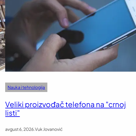
Nauka i tehnologija
Veliki proizvođač telefona na "crnoj
listi"
avgust 6, 2026
.
Vuk Jovanović