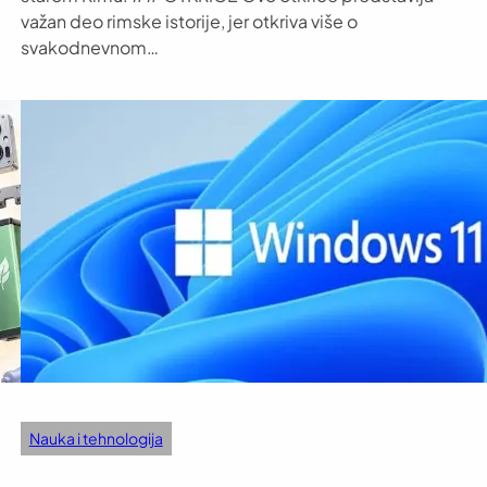
važan deo rimske istorije, jer otkriva više o
svakodnevnom…
Nauka i tehnologija