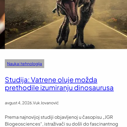
Nauka i tehnologija
Studija: Vatrene oluje možda
prethodile izumiranju dinosaurusa
avgust 4, 2026
.
Vuk Jovanović
Prema najnovijoj studiji objavljenoj u časopisu „JGR
Biogeosciences“, istraživači su došli do fascinantnog