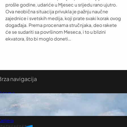
prošle godine, udariće u Mjesec u srijedu rano ujutro.
Ova neobična situacija privukla je pažnju naučne
zajednice i svetskih medija, koji prate svaki korak ovog
događaja. Prema procenama stručnjaka, deo rakete
će se sudariti sa površinom Meseca, i to u blizini
ekvatora, što bi moglo doneti…
Brza navigacija
O nama
redloži Vest
retplatite se na vesti
arijera