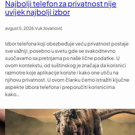
Najbolji telefon za privatnost nije
uvijek najbolji izbor
avgust 5, 2026
.
Vuk Jovanović
Izbor telefona koji obezbeđuje veću privatnost postaje
sve važniji, posebno u svetu gde se svakodnevno
suočavamo sa pretnjama po naše lične podatke. U
ovom kontekstu, od suštinskog je značaja da korisnici
razmotre koje aplikacije koriste i kako one utiču na
njihovu privatnost. U ovom članku ćemo istražiti ključne
aspekte izbora telefona i preporučiti korisnicima
kako…