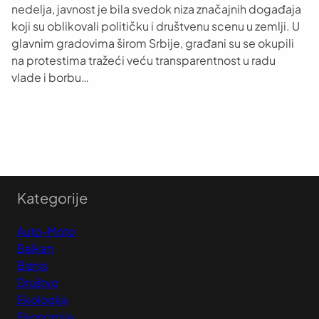
nedelja, javnost je bila svedok niza značajnih događaja
koji su oblikovali političku i društvenu scenu u zemlji. U
glavnim gradovima širom Srbije, građani su se okupili
na protestima tražeći veću transparentnost u radu
vlade i borbu…
Kategorije
Auto-Moto
Balkan
Biznis
Društvo
Ekologija
Ekonomija