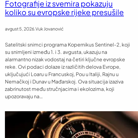
Fotografije iz svemira pokazuju
koliko su evropske rijeke presušile
avgust 5, 2026
.
Vuk Jovanović
Satelitski snimci programa Kopernikus Sentinel-2, koji
su snimljeni između 1. i 3. avgusta, ukazuju na
alarmantno nizak vodostaj na četiri ključne evropske
reke. Ovi podaci dolaze iz različitih delova Evrope,
uključujući Loaru u Francuskoj, Pou u Italiji, Rajnu u
Nemačkoj i Dunav u Mađarskoj. Ova situacija izaziva
zabrinutost među stručnjacima i ekolozima, koji
upozoravaju na…