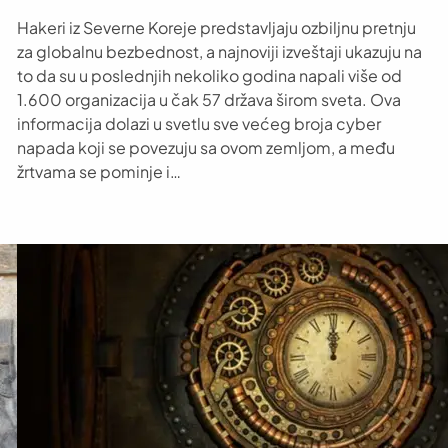
Hakeri iz Severne Koreje predstavljaju ozbiljnu pretnju
za globalnu bezbednost, a najnoviji izveštaji ukazuju na
to da su u poslednjih nekoliko godina napali više od
1.600 organizacija u čak 57 država širom sveta. Ova
informacija dolazi u svetlu sve većeg broja cyber
napada koji se povezuju sa ovom zemljom, a među
žrtvama se pominje i…