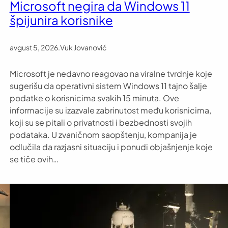
Microsoft negira da Windows 11
špijunira korisnike
avgust 5, 2026
.
Vuk Jovanović
Microsoft je nedavno reagovao na viralne tvrdnje koje
sugerišu da operativni sistem Windows 11 tajno šalje
podatke o korisnicima svakih 15 minuta. Ove
informacije su izazvale zabrinutost među korisnicima,
koji su se pitali o privatnosti i bezbednosti svojih
podataka. U zvaničnom saopštenju, kompanija je
odlučila da razjasni situaciju i ponudi objašnjenje koje
se tiče ovih…