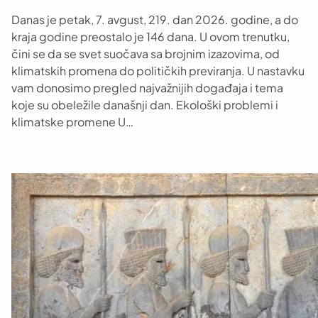
Danas je petak, 7. avgust, 219. dan 2026. godine, a do
kraja godine preostalo je 146 dana. U ovom trenutku,
čini se da se svet suočava sa brojnim izazovima, od
klimatskih promena do političkih previranja. U nastavku
vam donosimo pregled najvažnijih događaja i tema
koje su obeležile današnji dan. Ekološki problemi i
klimatske promene U…