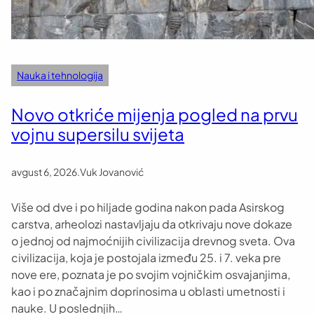
Nauka i tehnologija
Novo otkriće mijenja pogled na prvu
vojnu supersilu svijeta
avgust 6, 2026
.
Vuk Jovanović
Više od dve i po hiljade godina nakon pada Asirskog
carstva, arheolozi nastavljaju da otkrivaju nove dokaze
o jednoj od najmoćnijih civilizacija drevnog sveta. Ova
civilizacija, koja je postojala između 25. i 7. veka pre
nove ere, poznata je po svojim vojničkim osvajanjima,
kao i po značajnim doprinosima u oblasti umetnosti i
nauke. U poslednjih…