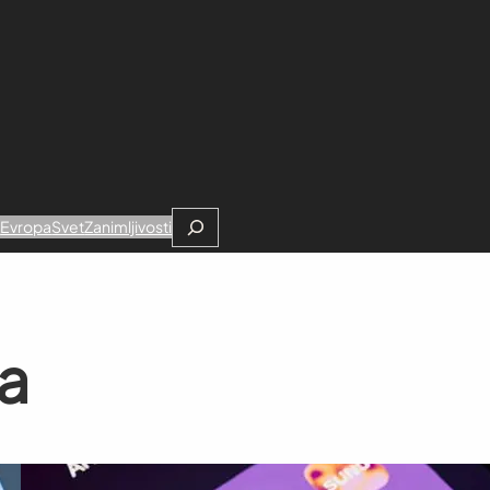
Search
e
Evropa
Svet
Zanimljivosti
ja