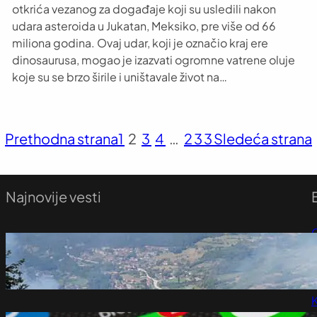
otkrića vezanog za događaje koji su usledili nakon
udara asteroida u Jukatan, Meksiko, pre više od 66
miliona godina. Ovaj udar, koji je označio kraj ere
dinosaurusa, mogao je izazvati ogromne vatrene oluje
koje su se brzo širile i uništavale život na…
Prethodna strana
1
2
3
4
…
233
Sledeća strana
Najnovije vesti
U Severnoj Makedoniji aktivna dva požara,
P
jednan pod kontrolom, 22 ugašena
avgust 9, 2026
P
K