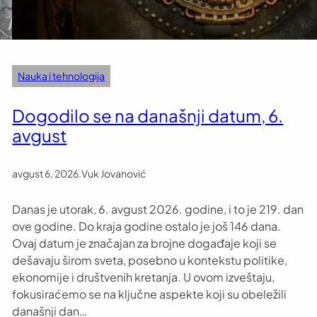
Nauka i tehnologija
Dogodilo se na današnji datum, 6.
avgust
avgust 6, 2026
.
Vuk Jovanović
Danas je utorak, 6. avgust 2026. godine, i to je 219. dan
ove godine. Do kraja godine ostalo je još 146 dana.
Ovaj datum je značajan za brojne događaje koji se
dešavaju širom sveta, posebno u kontekstu politike,
ekonomije i društvenih kretanja. U ovom izveštaju,
fokusiraćemo se na ključne aspekte koji su obeležili
današnji dan…