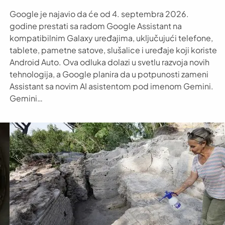
Google je najavio da će od 4. septembra 2026.
godine prestati sa radom Google Assistant na
kompatibilnim Galaxy uređajima, uključujući telefone,
tablete, pametne satove, slušalice i uređaje koji koriste
Android Auto. Ova odluka dolazi u svetlu razvoja novih
tehnologija, a Google planira da u potpunosti zameni
Assistant sa novim AI asistentom pod imenom Gemini.
Gemini…