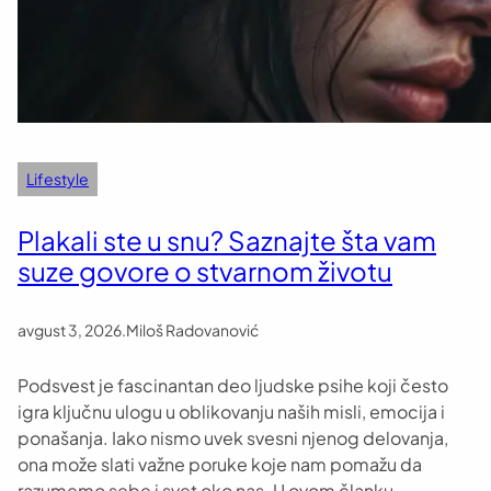
Lifestyle
Plakali ste u snu? Saznajte šta vam
suze govore o stvarnom životu
avgust 3, 2026
.
Miloš Radovanović
Podsvest je fascinantan deo ljudske psihe koji često
igra ključnu ulogu u oblikovanju naših misli, emocija i
ponašanja. Iako nismo uvek svesni njenog delovanja,
ona može slati važne poruke koje nam pomažu da
razumemo sebe i svet oko nas. U ovom članku