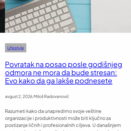
Lifestyle
Povratak na posao posle godišnjeg
odmora ne mora da bude stresan:
Evo kako da ga lakše podnesete
avgust 2, 2026
.
Miloš Radovanović
Razumeti kako da unapredimo svoje veštine
organizacije i produktivnosti može biti ključno za
postizanje ličnih i profesionalnih ciljeva. U današnjem