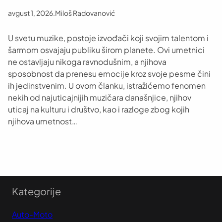
avgust 1, 2026
.
Miloš Radovanović
U svetu muzike, postoje izvođači koji svojim talentom i
šarmom osvajaju publiku širom planete. Ovi umetnici
ne ostavljaju nikoga ravnodušnim, a njihova
sposobnost da prenesu emocije kroz svoje pesme čini
ih jedinstvenim. U ovom članku, istražićemo fenomen
nekih od najuticajnijih muzičara današnjice, njihov
uticaj na kulturu i društvo, kao i razloge zbog kojih
njihova umetnost…
Kategorije
Auto-Moto