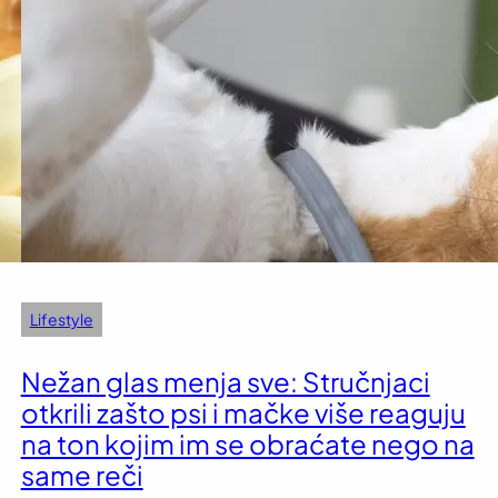
Lifestyle
Nežan glas menja sve: Stručnjaci
otkrili zašto psi i mačke više reaguju
na ton kojim im se obraćate nego na
same reči