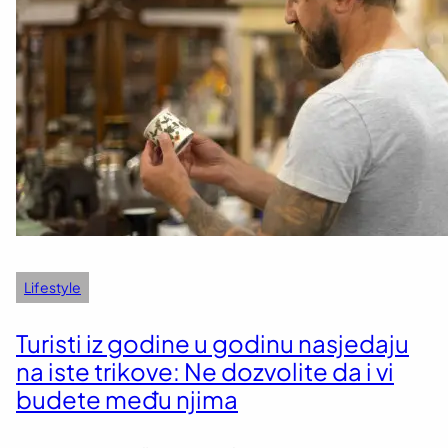
Lifestyle
Turisti iz godine u godinu nasjedaju
na iste trikove: Ne dozvolite da i vi
budete među njima