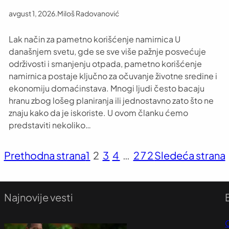
avgust 1, 2026
.
Miloš Radovanović
Lak način za pametno korišćenje namirnica U
današnjem svetu, gde se sve više pažnje posvećuje
održivosti i smanjenju otpada, pametno korišćenje
namirnica postaje ključno za očuvanje životne sredine i
ekonomiju domaćinstava. Mnogi ljudi često bacaju
hranu zbog lošeg planiranja ili jednostavno zato što ne
znaju kako da je iskoriste. U ovom članku ćemo
predstaviti nekoliko…
Prethodna strana
1
2
3
4
…
272
Sledeća strana
Najnovije vesti