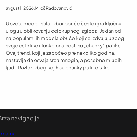
avgust 1, 2026
.
Miloš Radovanović
U svetu mode i stila, izbor obuće često igra ključnu
ulogu u oblikovanju celokupnog izgleda. Jedan od
najpopularnijih modela obuće koji se izdvajaju zbog
svoje estetike i funkcionalnosti su „chunky“ patike.
Ovaj trend, koji je započeo pre nekoliko godina,
nastavlja da osvaja srca mnogih, a posebno mladih
ljudi. Razlozi zbog kojih su chunky patike tako…
Brza navigacija
O nama