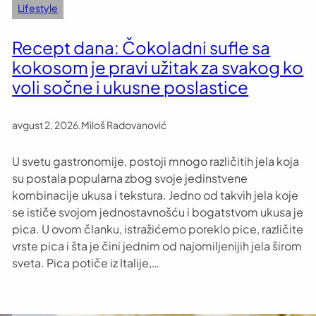
Lifestyle
Recept dana: Čokoladni sufle sa
kokosom je pravi užitak za svakog ko
voli sočne i ukusne poslastice
avgust 2, 2026
.
Miloš Radovanović
U svetu gastronomije, postoji mnogo različitih jela koja
su postala popularna zbog svoje jedinstvene
kombinacije ukusa i tekstura. Jedno od takvih jela koje
se ističe svojom jednostavnošću i bogatstvom ukusa je
pica. U ovom članku, istražićemo poreklo pice, različite
vrste pica i šta je čini jednim od najomiljenijih jela širom
sveta. Pica potiče iz Italije,…