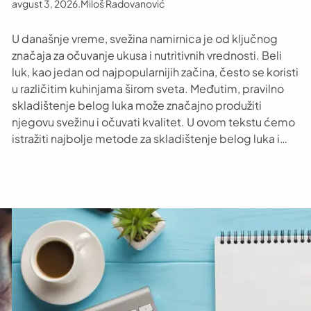
avgust 3, 2026
.
Miloš Radovanović
U današnje vreme, svežina namirnica je od ključnog
značaja za očuvanje ukusa i nutritivnih vrednosti. Beli
luk, kao jedan od najpopularnijih začina, često se koristi
u različitim kuhinjama širom sveta. Međutim, pravilno
skladištenje belog luka može značajno produžiti
njegovu svežinu i očuvati kvalitet. U ovom tekstu ćemo
istražiti najbolje metode za skladištenje belog luka i…