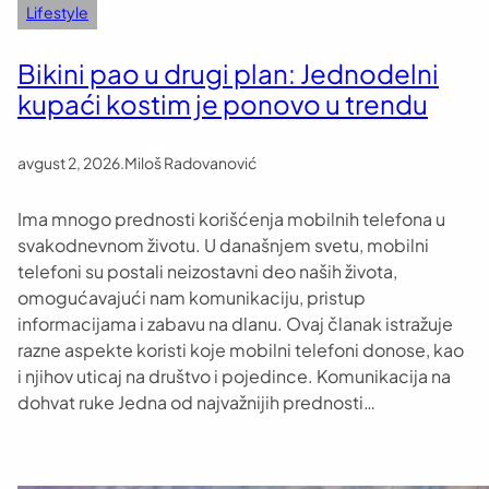
Lifestyle
Bikini pao u drugi plan: Jednodelni
kupaći kostim je ponovo u trendu
avgust 2, 2026
.
Miloš Radovanović
Ima mnogo prednosti korišćenja mobilnih telefona u
svakodnevnom životu. U današnjem svetu, mobilni
telefoni su postali neizostavni deo naših života,
omogućavajući nam komunikaciju, pristup
informacijama i zabavu na dlanu. Ovaj članak istražuje
razne aspekte koristi koje mobilni telefoni donose, kao
i njihov uticaj na društvo i pojedince. Komunikacija na
dohvat ruke Jedna od najvažnijih prednosti…