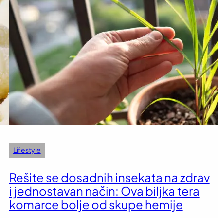
Lifestyle
Rešite se dosadnih insekata na zdrav
i jednostavan način: Ova biljka tera
komarce bolje od skupe hemije