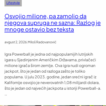
Lifestyle
Osvojio milione, pa zamolio da
njegova supruga ne sazna: Razlog je
mnoge ostavio bez teksta
avgust 2, 2026
.
Miloš Radovanović
Igra Powerball je jedna od najpopularnijih lutrijskih
igara u Sjedinjenim Američkim Državama, privlačeći
milione igrača širom zemlje. Ova igra nudi ogroman
jackpot, što je jedan od razloga zašto je toliko
popularna. U julu 2023. godine, jedan srećni igrač iz
Kalifornije osvojio je neverovatnih 1,08 milijardi dolara,
što je jedan od najvećih jackpota u istoriji Powerball-a.
…