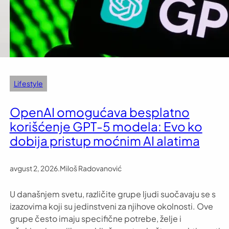
Lifestyle
OpenAI omogućava besplatno
korišćenje GPT-5 modela: Evo ko
dobija pristup moćnim AI alatima
avgust 2, 2026
.
Miloš Radovanović
U današnjem svetu, različite grupe ljudi suočavaju se s
izazovima koji su jedinstveni za njihove okolnosti. Ove
grupe često imaju specifične potrebe, želje i