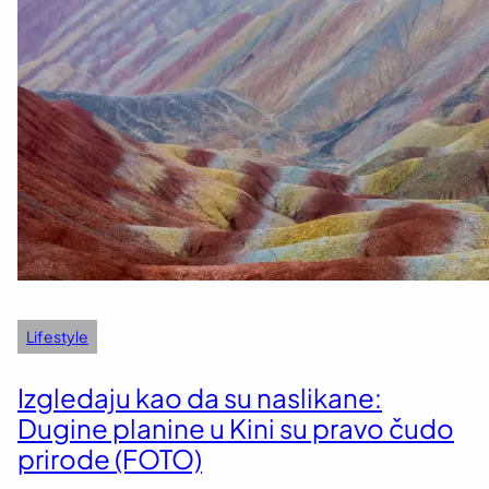
Lifestyle
Izgledaju kao da su naslikane:
Dugine planine u Kini su pravo čudo
prirode (FOTO)