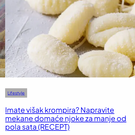
Lifestyle
Imate višak krompira? Napravite
mekane domaće njoke za manje od
pola sata (RECEPT)