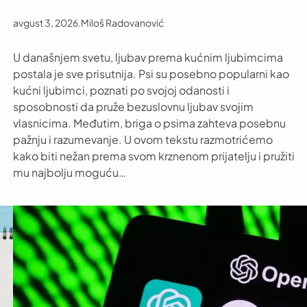
avgust 3, 2026
.
Miloš Radovanović
U današnjem svetu, ljubav prema kućnim ljubimcima
postala je sve prisutnija. Psi su posebno popularni kao
kućni ljubimci, poznati po svojoj odanosti i
sposobnosti da pruže bezuslovnu ljubav svojim
vlasnicima. Međutim, briga o psima zahteva posebnu
pažnju i razumevanje. U ovom tekstu razmotrićemo
kako biti nežan prema svom krznenom prijatelju i pružiti
mu najbolju moguću…