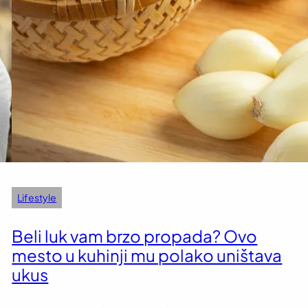
Lifestyle
Beli luk vam brzo propada? Ovo
mesto u kuhinji mu polako uništava
ukus