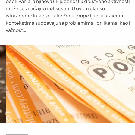
očekivanja, a njihova uključenost u društvene aktivnosti
može se značajno razlikovati. U ovom članku
istražićemo kako se određene grupe ljudi u različitim
kontekstima suočavaju sa problemima i prilikama, kao i
važnost…