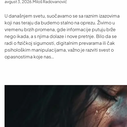
avgust 3, 2026
.
Miloš Radovanović
U današnjem svetu, suočavamo se sa raznim izazovima
koji nas teraju da budemo stalno na oprezu. Živimo u
vremenu brzih promena, gde informacije putuju brže
nego ikada, a s njima dolaze i nove pretnje. Bilo da se
radi o fizičkoj sigurnosti, digitalnim prevarama ili čak
psihološkim manipulacijama, važno je razviti svest o
opasnostima koje nas…