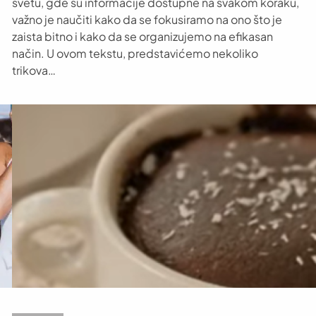
svetu, gde su informacije dostupne na svakom koraku,
važno je naučiti kako da se fokusiramo na ono što je
zaista bitno i kako da se organizujemo na efikasan
način. U ovom tekstu, predstavićemo nekoliko
trikova…