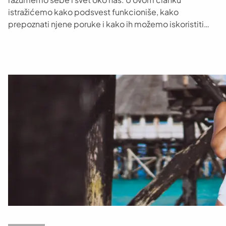
istražićemo kako podsvest funkcioniše, kako
prepoznati njene poruke i kako ih možemo iskoristiti…