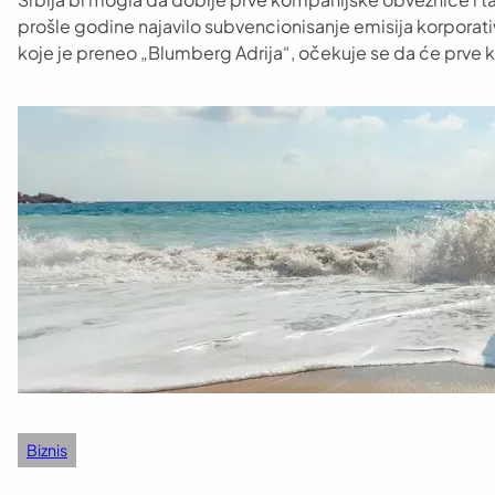
prošle godine najavilo subvencionisanje emisija korporativ
koje je preneo „Blumberg Adrija“, očekuje se da će prve 
Biznis