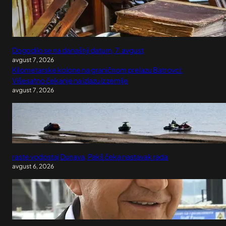
Dogodilo se na današnji datum, 7. avgust
avgust 7, 2026
Kilometarske kolone na graničnom prelazu Batrovci:
Višesatno čekanje na izlazu iz zemlje
avgust 7, 2026
raste vodostaj Dunava, Pakš čeka nastavak rada
avgust 6, 2026