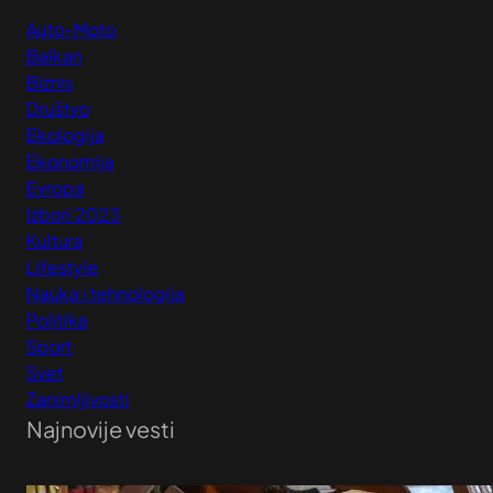
Auto-Moto
Balkan
Biznis
Društvo
Ekologija
Ekonomija
Evropa
Izbori 2023
Kultura
Lifestyle
Nauka i tehnologija
Politika
Sport
Svet
Zanimljivosti
Najnovije vesti