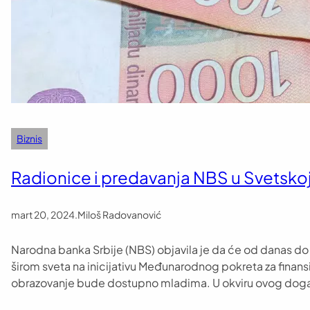
Biznis
Radionice i predavanja NBS u Svetskoj
mart 20, 2024
.
Miloš Radovanović
Narodna banka Srbije (NBS) objavila je da će od danas do 
širom sveta na inicijativu Međunarodnog pokreta za finansij
obrazovanje bude dostupno mladima. U okviru ovog doga