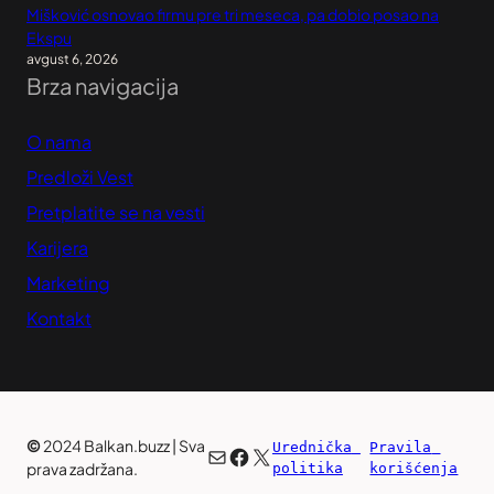
Mišković osnovao firmu pre tri meseca, pa dobio posao na
Ekspu
avgust 6, 2026
Brza navigacija
O nama
Predloži Vest
Pretplatite se na vesti
Karijera
Marketing
Kontakt
©
2024 Balkan.buzz | Sva
Urednička 
Pravila 
Mail
Facebook
X
prava zadržana.
politika
korišćenja