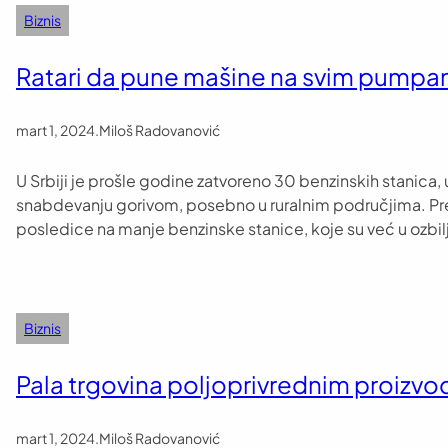
Biznis
Ratari da pune mašine na svim pump
mart 1, 2024
.
Miloš Radovanović
U Srbiji je prošle godine zatvoreno 30 benzinskih stanica
snabdevanju gorivom, posebno u ruralnim područjima. Pred
posledice na manje benzinske stanice, koje su već u ozb
Biznis
Pala trgovina poljoprivrednim proizv
mart 1, 2024
.
Miloš Radovanović