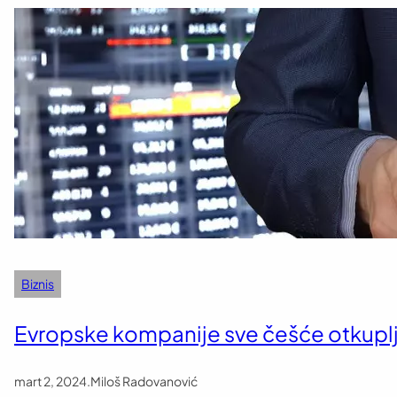
Biznis
Evropske kompanije sve češće otkuplju
mart 2, 2024
.
Miloš Radovanović