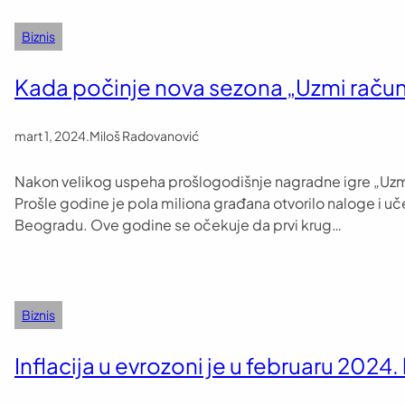
Biznis
Kada počinje nova sezona „Uzmi račun
mart 1, 2024
.
Miloš Radovanović
Nakon velikog uspeha prošlogodišnje nagradne igre „Uzmi r
Prošle godine je pola miliona građana otvorilo naloge i uč
Beogradu. Ove godine se očekuje da prvi krug…
Biznis
Inflacija u evrozoni je u februaru 2024.