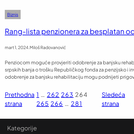
Biznis
Rang-lista penzionera za besplatan od
mart 1, 2024
.
Miloš Radovanović
Penziocom moguće provjeriti odobrenje za banjsku rehabilit
srpskih banja o trošku Republičkog fonda za penzijsko i inva
odobrenje za banjsku rehabilitaciju mogu podnijeti prigov
Prethodna
1
…
262
263
264
Sledeća
strana
265
266
…
281
strana
Kategorije