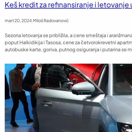
Keš kredit za refinansiranje i letovanje
mart 20, 2024
.
Miloš Radovanović
Sezona letovanja se približila, a cene smeštaja i aranžma
poput Halkidikija i Tasosa, cene za četvorokrevetni apartm
autobuske karte, goriva, putnog osiguranja i putarina se mo