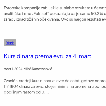
Evropske kompanije zabilježile su slabe rezultate u četv
analitičke firme „Fektset“ pokazalo je da je samo 50,2% od 
zaradu iznad tržišnih očekivanja. Ovo su najgori rezultat
Biznis
Kurs dinara prema evru za 4. mart
mart 1, 2024
.
Miloš Radovanović
Zvanični srednji kurs dinara za evro će ostati gotovo nep
117,1804 dinara za evro, što je minimalna promena u odnosu 
godišnjim rastom od 0,1…