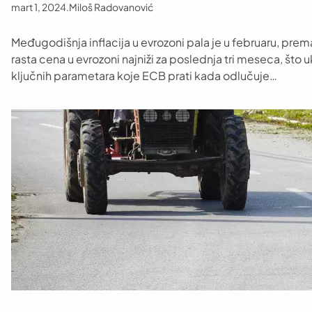
mart 1, 2024
.
Miloš Radovanović
Međugodišnja inflacija u evrozoni pala je u februaru, pre
rasta cena u evrozoni najniži za poslednja tri meseca, što u
ključnih parametara koje ECB prati kada odlučuje…