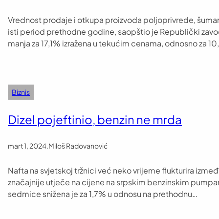
Vrednost prodaje i otkupa proizvoda poljoprivrede, šumars
isti period prethodne godine, saopštio je Republički zavo
manja za 17,1% izražena u tekućim cenama, odnosno za 1
Biznis
Dizel pojeftinio, benzin ne mrda
mart 1, 2024
.
Miloš Radovanović
Nafta na svjetskoj tržnici već neko vrijeme flukturira izm
značajnije utječe na cijene na srpskim benzinskim pumpama
sedmice snižena je za 1,7% u odnosu na prethodnu…