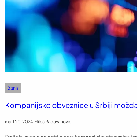
Biznis
Kompanijske obveznice u Srbiji možd
mart 20, 2024
.
Miloš Radovanović
Srbija bi mogla da dobije prve kompanijske obveznice i ta