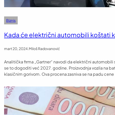
Biznis
Kada će električni automobili koštati k
mart 20, 2024
.
Miloš Radovanović
Analitička firma „Gartner“ navodi da električni automobili
se to dogoditi već 2027. godine. Proizvodnja vozila na bate
klasičnim gorivom. Ova procena zasniva se na padu cene 