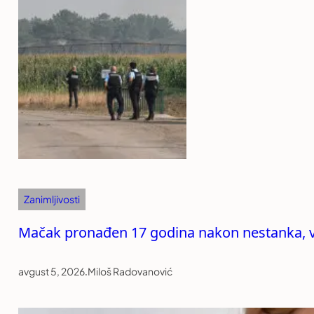
Zanimljivosti
Mačak pronađen 17 godina nakon nestanka, v
avgust 5, 2026
.
Miloš Radovanović