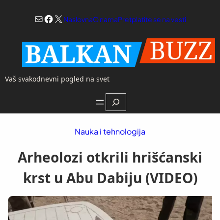
Skoči
Mail
Facebook
X
na
Naslovna
O nama
Pretplatite se na vesti
sadržaj
Vaš svakodnevni pogled na svet
Search
Nauka i tehnologija
Arheolozi otkrili hrišćanski
krst u Abu Dabiju (VIDEO)