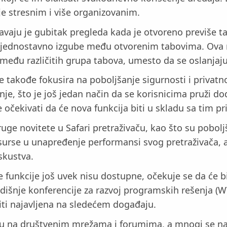
je stresnim i više organizovanim.
čavaju je gubitak pregleda kada je otvoreno previše 
se jednostavno izgube među otvorenim tabovima. Ova n
zmeđu različitih grupa tabova, umesto da se oslanjaju
e takođe fokusira na poboljšanje sigurnosti i privatn
vanje, što je još jedan način da se korisnicima pruži 
očekivati da će nova funkcija biti u skladu sa tim pr
uge novitete u Safari pretraživaču, kao što su poboljš
 resurse u unapređenje performansi svog pretraživača,
iskustva.
 funkcije još uvek nisu dostupne, očekuje se da će b
odišnje konferencije za razvoj programskih rešenja (
iti najavljena na sledećem događaju.
ciju na društvenim mrežama i forumima, a mnogi se nad