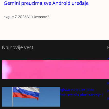
Gemini preuzima sve Android uređaje
avgust 7, 2026
.
Vuk Jovanović
Najnovije vesti
sasa lukic ipsvic transfer fulam premijer
P
liga
avgust 7, 2026
P
K
Slovenija u registar nematerijalne
kulturne baštine uvrstila planinarenje i
svinjokolj
avgust 7, 2026