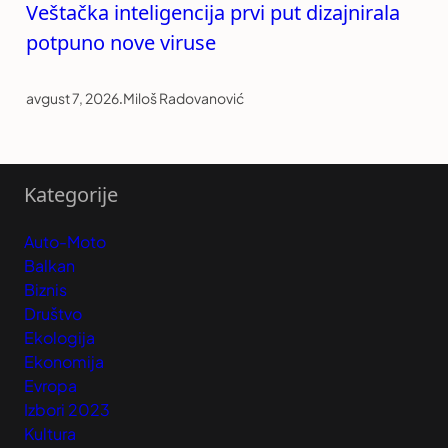
Veštačka inteligencija prvi put dizajnirala
potpuno nove viruse
avgust 7, 2026
.
Miloš Radovanović
Kategorije
Auto-Moto
Balkan
Biznis
Društvo
Ekologija
Ekonomija
Evropa
Izbori 2023
Kultura