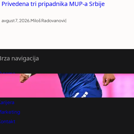
Privedena tri pripadnika MUP-a Srbije
avgust 7, 2026
.
Miloš Radovanović
Brza navigacija
O nama
redloži Vest
retplatite se na vesti
arijera
Marketing
Kontakt