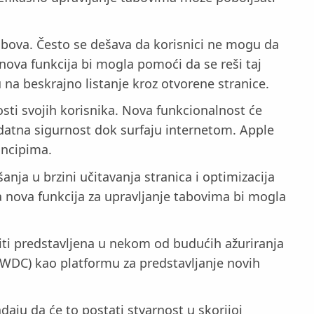
tabova. Često se dešava da korisnici ne mogu da
ova funkcija bi mogla pomoći da se reši taj
 na beskrajno listanje kroz otvorene stranice.
osti svojih korisnika. Nova funkcionalnost će
dodatna sigurnost dok surfaju internetom. Apple
incipima.
anja u brzini učitavanja stranica i optimizacija
 a nova funkcija za upravljanje tabovima bi mogla
iti predstavljena u nekom od budućih ažuriranja
WWDC) kao platformu za predstavljanje novih
aju da će to postati stvarnost u skorijoj