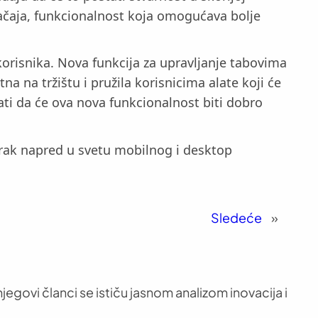
načaja, funkcionalnost koja omogućava bolje
korisnika. Nova funkcija za upravljanje tabovima
 na tržištu i pružila korisnicima alate koji će
ti da će ova nova funkcionalnost biti dobro
orak napred u svetu mobilnog i desktop
Sledeće
»
jegovi članci se ističu jasnom analizom inovacija i