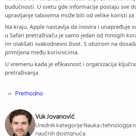
budućnosti. U svetu gde informacije postaju sve do
upravljanje tabovima može biti od velike koristi z
Na kraju, Apple nastavlja da inovira i unapređuje 
u Safari pretraživaču je samo jedan od mnogih kora
im olakšati svakodnevni život. S obzirom na dosada
primljena među korisnicima.
U vremenu kada je efikasnost i organizacija ključn
pretraživanja.
«
Prethodno
Vuk Jovanović
Urednik kategorije Nauka i tehnologija na
naučnih dostignuća.