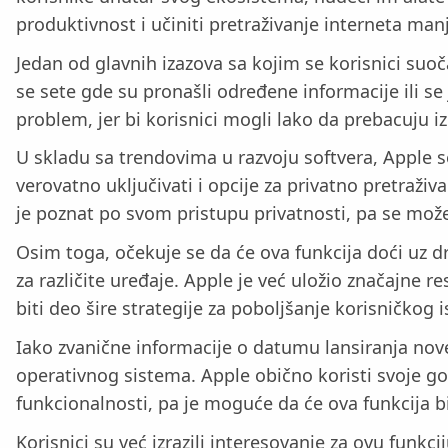
produktivnost i učiniti pretraživanje interneta man
Jedan od glavnih izazova sa kojim se korisnici suo
se sete gde su pronašli određene informacije ili 
problem, jer bi korisnici mogli lako da prebacuju i
U skladu sa trendovima u razvoju softvera, Apple s
verovatno uključivati i opcije za privatno pretraži
je poznat po svom pristupu privatnosti, pa se može 
Osim toga, očekuje se da će ova funkcija doći uz dr
za različite uređaje. Apple je već uložio značajne
biti deo šire strategije za poboljšanje korisničkog 
Iako zvanične informacije o datumu lansiranja nove
operativnog sistema. Apple obično koristi svoje g
funkcionalnosti, pa je moguće da će ova funkcija b
Korisnici su već izrazili interesovanje za ovu funk