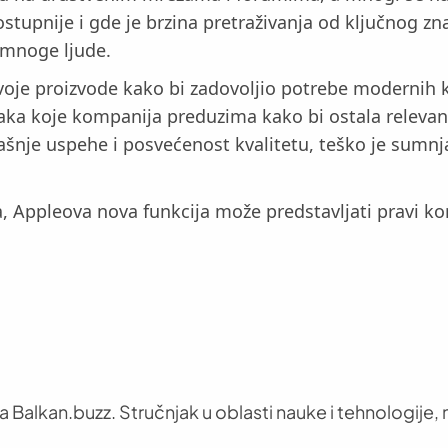
stupnije i gde je brzina pretraživanja od ključnog z
a mnoge ljude.
svoje proizvode kako bi zadovoljio potrebe modernih 
ka koje kompanija preduzima kako bi ostala relevantna
šnje uspehe i posvećenost kvalitetu, teško je sumnja
a, Appleova nova funkcija može predstavljati pravi k
 Balkan.buzz. Stručnjak u oblasti nauke i tehnologije, n