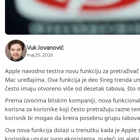
Vuk Jovanović
maj 25, 2026
Apple navodno testira novu funkciju za pretraživač
Mac uređajima. Ova funkcija je deo šireg trenda un
često imaju otvoreno više od desetak tabova, što m
Prema izvorima bliskim kompaniji, nova funkcional
korisna za korisnike koji često pretražuju razne tem
korisnik bi mogao da kreira posebnu grupu tabova za
Ova nova funkcija dolazi u trenutku kada je Apple
korisnike unutar svog ekosistema, nudeći im alate