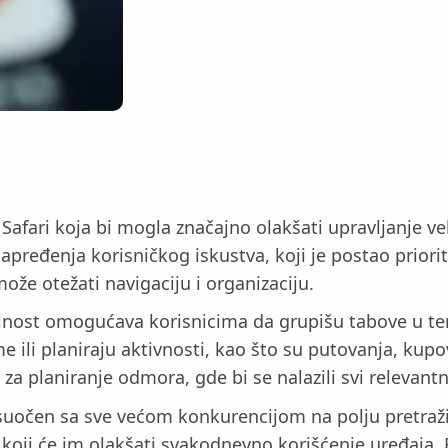
 Safari koja bi mogla značajno olakšati upravljanje v
apređenja korisničkog iskustva, koji je postao priori
ože otežati navigaciju i organizaciju.
nost omogućava korisnicima da grupišu tabove u tema
e ili planiraju aktivnosti, kao što su putovanja, kupov
 planiranje odmora, gde bi se nalazili svi relevantni 
 suočen sa sve većom konkurencijom na polju pretraži
 koji će im olakšati svakodnevno korišćenje uređaja.