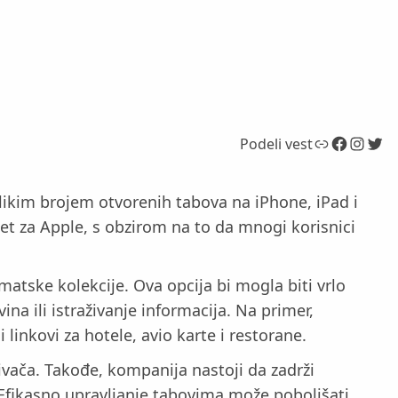
Link
Facebook
Instagram
Twitter
Podeli vest
elikim brojem otvorenih tabova na iPhone, iPad i
tet za Apple, s obzirom na to da mnogi korisnici
tske kolekcije. Ova opcija bi mogla biti vrlo
ina ili istraživanje informacija. Na primer,
linkovi za hotele, avio karte i restorane.
vača. Takođe, kompanija nastoji da zadrži
 Efikasno upravljanje tabovima može poboljšati