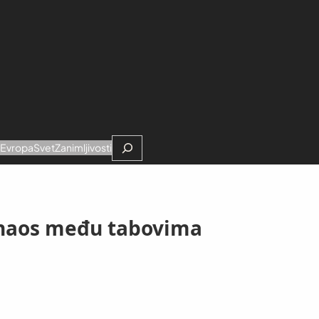
Search
e
Evropa
Svet
Zanimljivosti
e haos među tabovima