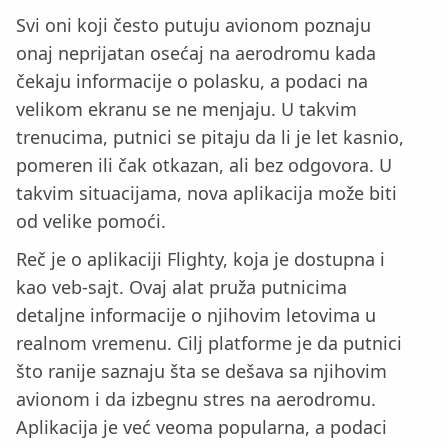
Svi oni koji često putuju avionom poznaju
onaj neprijatan osećaj na aerodromu kada
čekaju informacije o polasku, a podaci na
velikom ekranu se ne menjaju. U takvim
trenucima, putnici se pitaju da li je let kasnio,
pomeren ili čak otkazan, ali bez odgovora. U
takvim situacijama, nova aplikacija može biti
od velike pomoći.
Reč je o aplikaciji Flighty, koja je dostupna i
kao veb-sajt. Ovaj alat pruža putnicima
detaljne informacije o njihovim letovima u
realnom vremenu. Cilj platforme je da putnici
što ranije saznaju šta se dešava sa njihovim
avionom i da izbegnu stres na aerodromu.
Aplikacija je već veoma popularna, a podaci