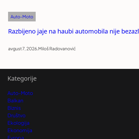
Auto-Moto
Razbijeno jaje na haubi automobila nije bezazle
avgust 7, 2026
.
Miloš Radovanović
Kategorije
Auto-Moto
Balkan
Biznis
Društvo
Ekologija
Ekonomija
Evropa