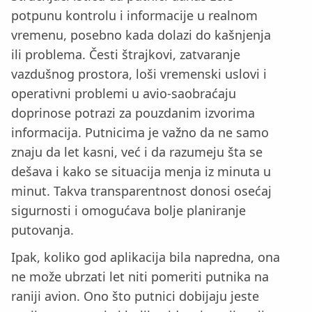
potpunu kontrolu i informacije u realnom
vremenu, posebno kada dolazi do kašnjenja
ili problema. Česti štrajkovi, zatvaranje
vazdušnog prostora, loši vremenski uslovi i
operativni problemi u avio-saobraćaju
doprinose potrazi za pouzdanim izvorima
informacija. Putnicima je važno da ne samo
znaju da let kasni, već i da razumeju šta se
dešava i kako se situacija menja iz minuta u
minut. Takva transparentnost donosi osećaj
sigurnosti i omogućava bolje planiranje
putovanja.
Ipak, koliko god aplikacija bila napredna, ona
ne može ubrzati let niti pomeriti putnika na
raniji avion. Ono što putnici dobijaju jeste