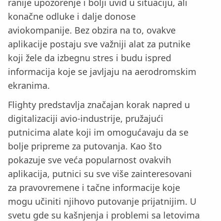
ranije upozorenje i bolji uvid u situaciju, ali
konačne odluke i dalje donose
aviokompanije. Bez obzira na to, ovakve
aplikacije postaju sve važniji alat za putnike
koji žele da izbegnu stres i budu ispred
informacija koje se javljaju na aerodromskim
ekranima.
Flighty predstavlja značajan korak napred u
digitalizaciji avio-industrije, pružajući
putnicima alate koji im omogućavaju da se
bolje pripreme za putovanja. Kao što
pokazuje sve veća popularnost ovakvih
aplikacija, putnici su sve više zainteresovani
za pravovremene i tačne informacije koje
mogu učiniti njihovo putovanje prijatnijim. U
svetu gde su kašnjenja i problemi sa letovima