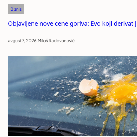
Biznis
Objavljene nove cene goriva: Evo koji derivat
avgust 7, 2026
.
Miloš Radovanović