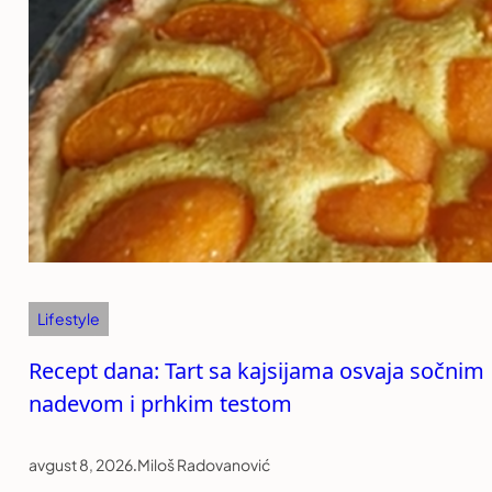
Lifestyle
Recept dana: Tart sa kajsijama osvaja sočnim
nadevom i prhkim testom
avgust 8, 2026
.
Miloš Radovanović