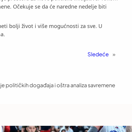
mene. Očekuje se da će naredne nedelje biti
ti bolji život i više mogućnosti za sve. U
a.
Sledeće
»
je političkih događaja i oštra analiza savremene