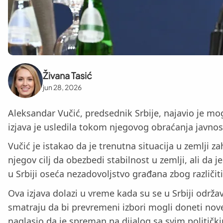
Živana Tasić
jun 28, 2026
Aleksandar Vučić, predsednik Srbije, najavio je m
izjava je usledila tokom njegovog obraćanja javnosti
Vučić je istakao da je trenutna situacija u zemlji z
njegov cilj da obezbedi stabilnost u zemlji, ali d
u Srbiji oseća nezadovoljstvo građana zbog različit
Ova izjava dolazi u vreme kada su se u Srbiji održav
smatraju da bi prevremeni izbori mogli doneti nove
naglasio da je spreman na dijalog sa svim političk