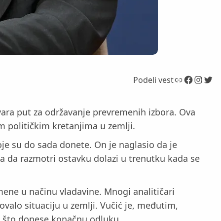
Link
Facebook
Instagram
Twitter
Podeli vest
vara put za održavanje prevremenih izbora. Ova
im političkim kretanjima u zemlji.
koje su do sada donete. On je naglasio da je
ka da razmotri ostavku dolazi u trenutku kada se
romene u načinu vladavine. Mnogi analitičari
valo situaciju u zemlji. Vučić je, međutim,
go što donese konačnu odluku.