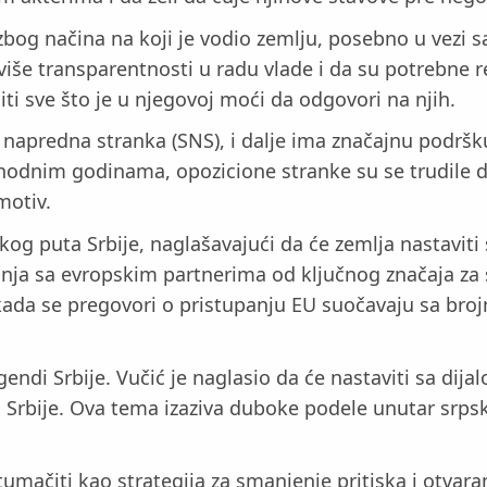
 zbog načina na koji je vodio zemlju, posebno u vez
iše transparentnosti u radu vlade i da su potrebne re
niti sve što je u njegovoj moći da odgovori na njih.
 napredna stranka (SNS), i dalje ima značajnu podršku,
ethodnim godinama, opozicione stranke su se trudile da
motiv.
skog puta Srbije, naglašavajući da će zemlja nastavi
nja sa evropskim partnerima od ključnog značaja za sta
kada se pregovori o pristupanju EU suočavaju sa broj
endi Srbije. Vučić je naglasio da će nastaviti sa dija
ma Srbije. Ova tema izaziva duboke podele unutar srps
umačiti kao strategija za smanjenje pritiska i otvaran