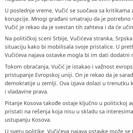
U poslednje vreme, Vučić se suočava sa kritikama
korupcije. Mnogi građani smatraju da je potrebno v
Vučić je rekao da je svestan tih zahteva i da će uči
Na političkoj sceni Srbije, Vučićeva stranka, Srpska
situaciju kako bi mobilisala svoje pristalice. U pr
Vučićeva najava ostavke mogla bi im dati dodatni 
Tokom obraćanja, Vučić je istakao i važnost evrop
pristupanje Evropskoj uniji. On je rekao da je sarad
demokratije u zemlji. Ova izjava dolazi u trenutku 
i vladavine prava.
Pitanje Kosova takođe ostaje ključno u politickoj ag
pristati na rešenja koja nisu u skladu sa interesi
ustupanju Kosova.
U svetu politike, Vučićeva najava ostavke može se t