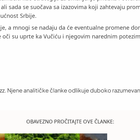
, ali sada se suočava sa izazovima koji zahtevaju pro
ućnost Srbije.
ije, a mnogi se nadaju da će eventualne promene done
 oči su uprte ka Vučiću i njegovim narednim potezim
uzz. Njene analitičke članke odlikuje duboko razumevan
OBAVEZNO PROČITAJTE OVE ČLANKE: