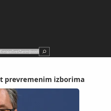
Search
e
Evropa
Svet
Zanimljivosti
put prevremenim izborima