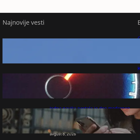
Najnovije vesti
Pazite na ovaj znak ako putujete u
P
Nemačku: Pogrešno parkiranje može
doneti kaznu veću od 200 evra
P
avgust 8, 2026
K
Mala strelica na instrument tabli koju
mnogi vozači godinama ne primijete
avgust 8, 2026
Jedna navika postala je deo modernog
zabavljanja: Evo zašto ljudi "guglaju"
potencijalnog partnera i koje su zamke te
prakse
avgust 8, 2026