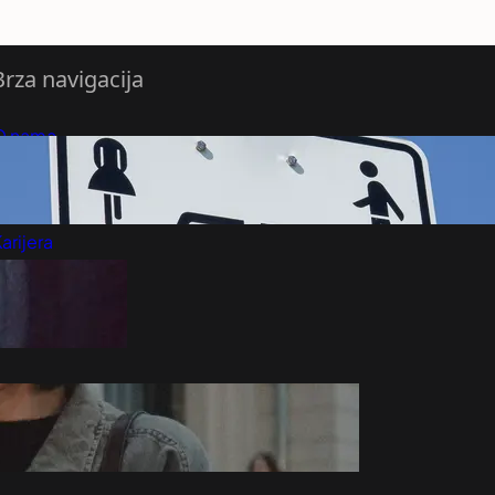
Brza navigacija
O nama
redloži Vest
retplatite se na vesti
arijera
Marketing
Kontakt