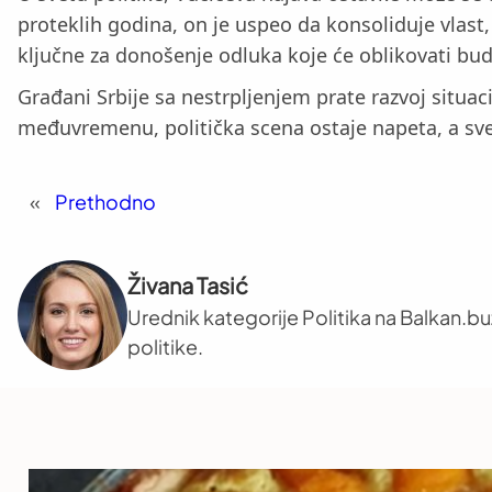
proteklih godina, on je uspeo da konsoliduje vlast
ključne za donošenje odluka koje će oblikovati bud
Građani Srbije sa nestrpljenjem prate razvoj situac
međuvremenu, politička scena ostaje napeta, a sve
«
Prethodno
Živana Tasić
Urednik kategorije Politika na Balkan.b
politike.