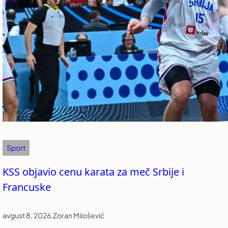
Sport
KSS objavio cenu karata za meč Srbije i
Francuske
avgust 8, 2026
.
Zoran Milošević