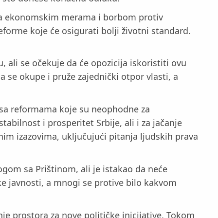
i sa ekonomskim merama i borbom protiv
forme koje će osigurati bolji životni standard.
 ali se očekuje da će opozicija iskoristiti ovu
 se okupe i pruže zajednički otpor vlasti, a
ti sa reformama koje su neophodne za
bilnost i prosperitet Srbije, ali i za jačanje
nim izazovima, uključujući pitanja ljudskih prava
logom sa Prištinom, ali je istakao da neće
ke javnosti, a mnogi se protive bilo kakvom
je prostora za nove političke inicijative. Tokom