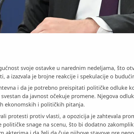
ogućnost svoje ostavke u narednim nedeljama, što ot
, a izazvala je brojne reakcije i spekulacije o buduć
ahtevna i da je potrebno preispitati političke odluke 
a je svestan da javnost očekuje promene. Njegova odlu
ih ekonomskih i političkih pitanja.
ali protesti protiv vlasti, a opozicija je zahtevala p
 političke snage na scenu, što bi dodatno zakompliko
im akterima i da želi da čuje njihove stavove pre ne