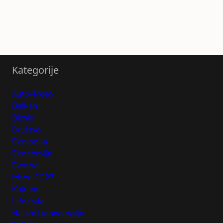
Kategorije
Auto-Moto
Balkan
Biznis
Društvo
Ekologija
Ekonomija
Evropa
Izbori 2023
Kultura
Lifestyle
Nauka i tehnologija