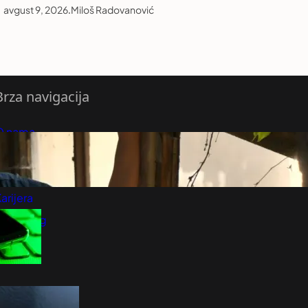
avgust 9, 2026
.
Miloš Radovanović
Brza navigacija
O nama
redloži Vest
retplatite se na vesti
arijera
Marketing
Kontakt