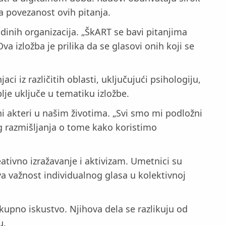
a povezanost ovih pitanja.
adinih organizacija. „ŠkART se bavi pitanjima
 izložba je prilika da se glasovi onih koji se
i iz različitih oblasti, uključujući psihologiju,
lje uključe u tematiku izložbe.
ćni akteri u našim životima. „Svi smo mi podložni
g razmišljanja o tome kako koristimo
ativno izražavanje i aktivizam. Umetnici su
va važnost individualnog glasa u kolektivnoj
okupno iskustvo. Njihova dela se razlikuju od
u.