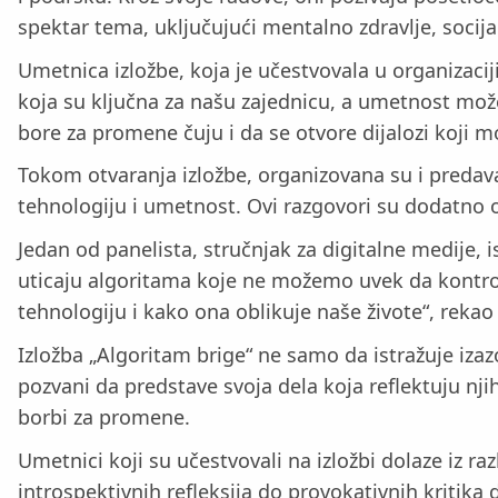
spektar tema, uključujući mentalno zdravlje, soci
Umetnica izložbe, koja je učestvovala u organizacij
koja su ključna za našu zajednicu, a umetnost može 
bore za promene čuju i da se otvore dijalozi koji m
Tokom otvaranja izložbe, organizovana su i predavanj
tehnologiju i umetnost. Ovi razgovori su dodatno o
Jedan od panelista, stručnjak za digitalne medije, i
uticaju algoritama koje ne možemo uvek da kontro
tehnologiju i kako ona oblikuje naše živote“, rekao 
Izložba „Algoritam brige“ ne samo da istražuje iza
pozvani da predstave svoja dela koja reflektuju nj
borbi za promene.
Umetnici koji su učestvovali na izložbi dolaze iz ra
introspektivnih refleksija do provokativnih kritika 