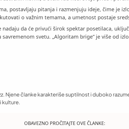
ma, postavljaju pitanja i razmenjuju ideje, čime je iz
iskutovati o važnim temama, a umetnost postaje sreds
se nadaju da će privući širok spektar posetilaca, uklju
 u savremenom svetu. „Algoritam brige“ je više od izlo
z. Njene članke karakteriše suptilnost i duboko razume
 kulture.
OBAVEZNO PROČITAJTE OVE ČLANKE: