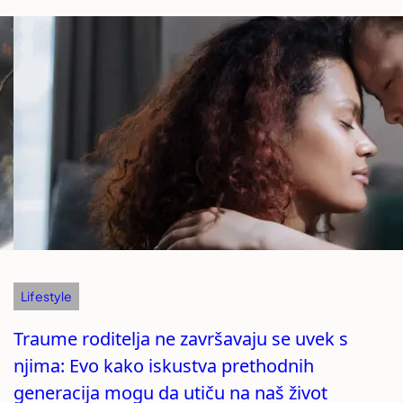
Lifestyle
Traume roditelja ne završavaju se uvek s
njima: Evo kako iskustva prethodnih
generacija mogu da utiču na naš život