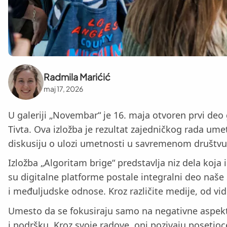
Radmila Marićić
maj 17, 2026
U galeriji „Novembar“ je 16. maja otvoren prvi deo
Tivta. Ova izložba je rezultat zajedničkog rada ume
diskusiju o ulozi umetnosti u savremenom društvu
Izložba „Algoritam brige“ predstavlja niz dela koj
su digitalne platforme postale integralni deo naše
i međuljudske odnose. Kroz različite medije, od vi
Umesto da se fokusiraju samo na negativne aspekte 
i podršku. Kroz svoje radove, oni pozivaju poseti