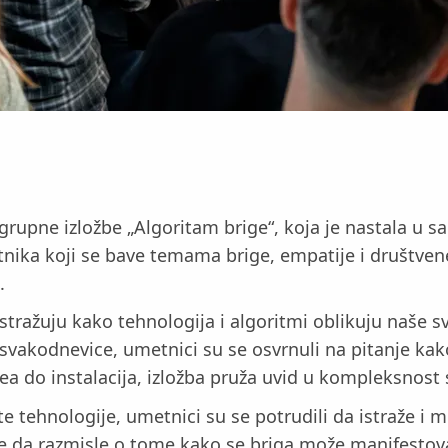
 grupne izložbe „Algoritam brige“, koja je nastala u 
tnika koji se bave temama brige, empatije i društvene
.
a istražuju kako tehnologija i algoritmi oblikuju naš
 svakodnevice, umetnici su se osvrnuli na pitanje kak
dea do instalacija, izložba pruža uvid u kompleksnos
tehnologije, umetnici su se potrudili da istraže i m
oce da razmisle o tome kako se briga može manifestov