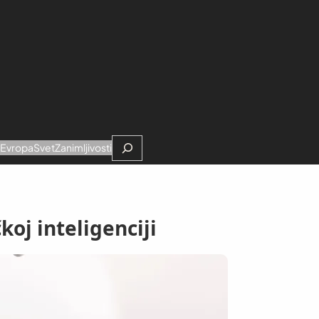
Search
e
Evropa
Svet
Zanimljivosti
koj inteligenciji