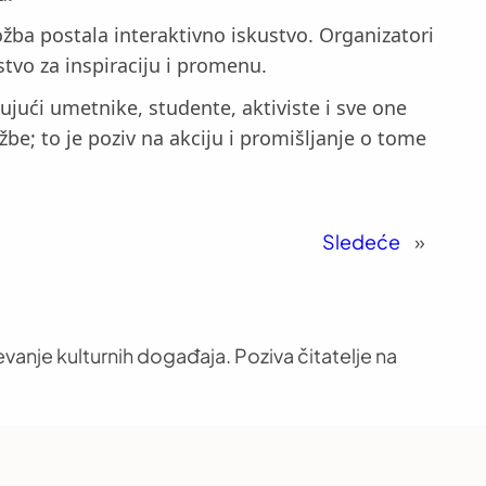
ložba postala interaktivno iskustvo. Organizatori
tvo za inspiraciju i promenu.
čujući umetnike, studente, aktiviste i sve one
žbe; to je poziv na akciju i promišljanje o tome
Sledeće
»
vanje kulturnih događaja. Poziva čitatelje na