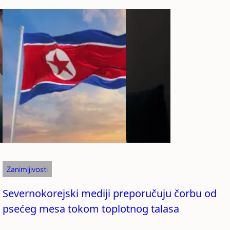
Zanimljivosti
Severnokorejski mediji preporučuju čorbu od
psećeg mesa tokom toplotnog talasa