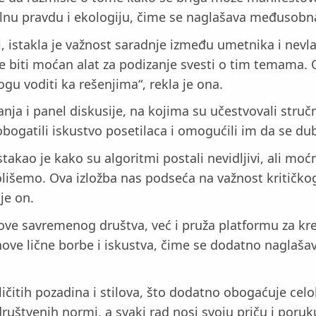
jalnu pravdu i ekologiju, čime se naglašava međusobn
i, istakla je važnost saradnje između umetnika i nevl
biti moćan alat za podizanje svesti o tim temama. Ova
ogu voditi ka rešenjima“, rekla je ona.
a i panel diskusije, na kojima su učestvovali stručnjac
bogatili iskustvo posetilaca i omogućili im da se dub
stakao je kako su algoritmi postali nevidljivi, ali mo
lišemo. Ova izložba nas podseća na važnost kritičko
je on.
zove savremenog društva, već i pruža platformu za kre
ihove lične borbe i iskustva, čime se dodatno naglaša
zličitih pozadina i stilova, što dodatno obogaćuje cel
društvenih normi, a svaki rad nosi svoju priču i poruk