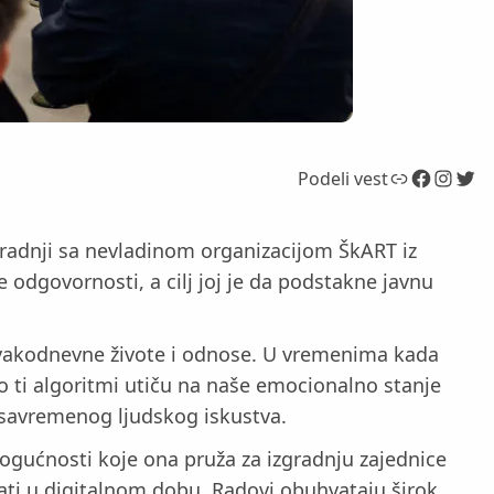
Link
Facebook
Instagram
Twitter
Podeli vest
saradnji sa nevladinom organizacijom ŠkART iz
 odgovornosti, a cilј joj je da podstakne javnu
e svakodnevne živote i odnose. U vremenima kada
o ti algoritmi utiču na naše emocionalno stanje
t savremenog ljudskog iskustva.
ogućnosti koje ona pruža za izgradnju zajednice
ati u digitalnom dobu. Radovi obuhvataju širok