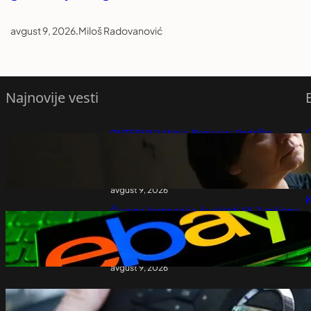
avgust 9, 2026
.
Miloš Radovanović
Najnovije vesti
(INTERVJU) Minja Bogavac: Podrška
mladima imala cenu, gospodo cenzori –
P
kraj je kad mi kažemo – Vesti iz Srbije,
regiona i sveta
P
avgust 9, 2026
K
Čuvena kompanija će platiti 55,7 miliona
dolara paru koji je prošao kroz pakao:
Slali im bubašvabe, larve i krvavu masku
svinje
avgust 9, 2026
Nissan uči od Kineza: Razvoj novog