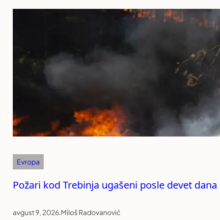
Evropa
Požari kod Trebinja ugašeni posle devet dana
avgust 9, 2026
.
Miloš Radovanović