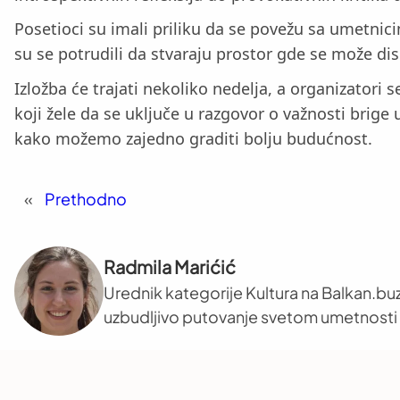
Posetioci su imali priliku da se povežu sa umetnici
su se potrudili da stvaraju prostor gde se može d
Izložba će trajati nekoliko nedelja, a organizatori 
koji žele da se uključe u razgovor o važnosti brige
kako možemo zajedno graditi bolju budućnost.
«
Prethodno
Radmila Marićić
Urednik kategorije Kultura na Balkan.buz
uzbudljivo putovanje svetom umetnosti i