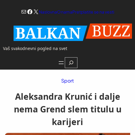
Skoči
Mail
Facebook
X
na
Naslovna
O nama
Pretplatite se na vesti
sadržaj
Vaš svakodnevni pogled na svet
Search
Sport
Aleksandra Krunić i dalje
nema Grend slem titulu u
karijeri