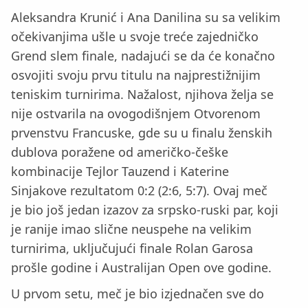
Aleksandra Krunić i Ana Danilina su sa velikim
očekivanjima ušle u svoje treće zajedničko
Grend slem finale, nadajući se da će konačno
osvojiti svoju prvu titulu na najprestižnijim
teniskim turnirima. Nažalost, njihova želja se
nije ostvarila na ovogodišnjem Otvorenom
prvenstvu Francuske, gde su u finalu ženskih
dublova poražene od američko-češke
kombinacije Tejlor Tauzend i Katerine
Sinjakove rezultatom 0:2 (2:6, 5:7). Ovaj meč
je bio još jedan izazov za srpsko-ruski par, koji
je ranije imao slične neuspehe na velikim
turnirima, uključujući finale Rolan Garosa
prošle godine i Australijan Open ove godine.
U prvom setu, meč je bio izjednačen sve do