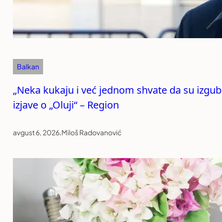
Balkan
„Neka kukaju i već jednom shvate da su izgubil
izjave o „Oluji“ – Region
avgust 6, 2026
.
Miloš Radovanović