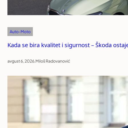
Auto-Moto
Kada se bira kvalitet i sigurnost – Škoda ost
avgust 6, 2026
.
Miloš Radovanović