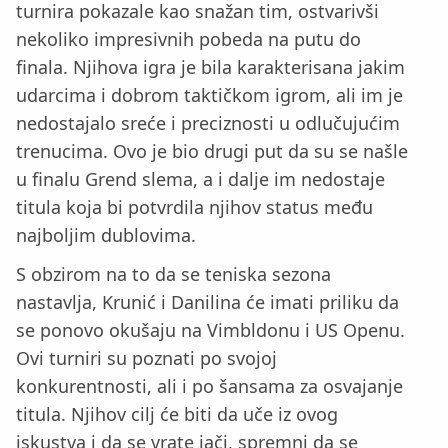
turnira pokazale kao snažan tim, ostvarivši
nekoliko impresivnih pobeda na putu do
finala. Njihova igra je bila karakterisana jakim
udarcima i dobrom taktičkom igrom, ali im je
nedostajalo sreće i preciznosti u odlučujućim
trenucima. Ovo je bio drugi put da su se našle
u finalu Grend slema, a i dalje im nedostaje
titula koja bi potvrdila njihov status među
najboljim dublovima.
S obzirom na to da se teniska sezona
nastavlja, Krunić i Danilina će imati priliku da
se ponovo okušaju na Vimbldonu i US Openu.
Ovi turniri su poznati po svojoj
konkurentnosti, ali i po šansama za osvajanje
titula. Njihov cilj će biti da uče iz ovog
iskustva i da se vrate jači, spremni da se