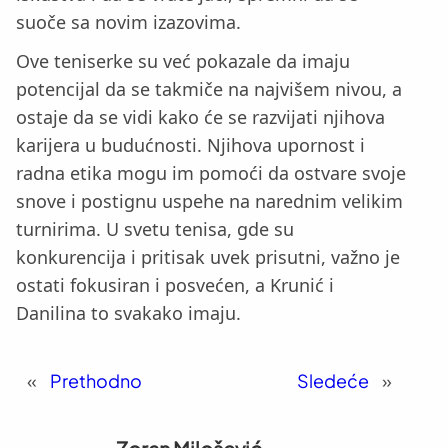
suoče sa novim izazovima.
Ove teniserke su već pokazale da imaju
potencijal da se takmiče na najvišem nivou, a
ostaje da se vidi kako će se razvijati njihova
karijera u budućnosti. Njihova upornost i
radna etika mogu im pomoći da ostvare svoje
snove i postignu uspehe na narednim velikim
turnirima. U svetu tenisa, gde su
konkurencija i pritisak uvek prisutni, važno je
ostati fokusiran i posvećen, a Krunić i
Danilina to svakako imaju.
«
Prethodno
Sledeće
»