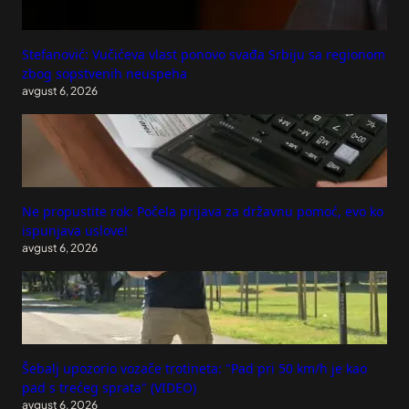
Stefanović: Vučićeva vlast ponovo svađa Srbiju sa regionom
zbog sopstvenih neuspeha
avgust 6, 2026
Ne propustite rok: Počela prijava za državnu pomoć, evo ko
ispunjava uslove!
avgust 6, 2026
Šebalj upozorio vozače trotineta: "Pad pri 50 km/h je kao
pad s trećeg sprata" (VIDEO)
avgust 6, 2026