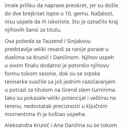
imale priliku da naprave preokret, jer su došle
do dve brejk/set lopte u 10. gemu. Nažalost,
nisu uspele da ih iskoriste, što je označilo kraj
njihovih šansi za titulu.
Ova pobeda za Tauzend i Sinjakovu
predstavlja veliki revanš za ranije poraze u
duelima sa Krunić i Danilinom. Njihov uspeh
u ovom finalu dodatno je potvrdio njihovu
formu tokom sezone, dok su se srpske
teniserke suočile sa još jednim razočaranjem
u potrazi za titulom na Grend slem turnirima.
Iako su pokazale veliki potencijal i veštinu na
terenu, nedostatak preciznosti u ključnim
momentima ih je koštao uspeha.
Aleksandra Krunić i Ana Danilina su se tokom