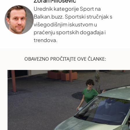
Zoran Milošević
Urednik kategorije Sport na
Balkan.buzz. Sportski stručnjak s
višegodišnjim iskustvom u
praćenju sportskih događaja i
trendova.
OBAVEZNO PROČITAJTE OVE ČLANKE: