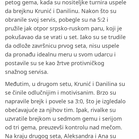
petog gema, kada su nositeljke turnira uspele
da brejknu Krunić i Danilinu. Nakon što su
obranile svoj servis, pobegle su na 5:2 i
pružile jak otpor srpsko-ruskom paru, koji je
pokušavao da se vrati u set. Iako su se trudile
da odlože završnicu prvog seta, nisu uspele
da pronađu idealnu meru u svom udarcu i
postavile su se kao žrtve protivničkog
snažnog servisa.
Međutim, u drugom setu, Krunić i Danilina su
se činile odlučnijim i motivisanim. Brzo su
napravile brejk i povele sa 3:0, što je izgledalo
obećavajuće za njihov tim. Ipak, rivalke su
uzvratile brejkom u sedmom gemu i serijom
od tri gema, preuzevši kontrolu nad mečom.
Na kraju drugog seta, Aleksandra i Ana su