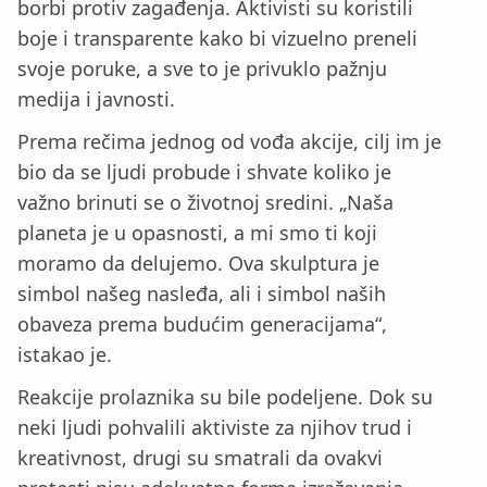
borbi protiv zagađenja. Aktivisti su koristili
boje i transparente kako bi vizuelno preneli
svoje poruke, a sve to je privuklo pažnju
medija i javnosti.
Prema rečima jednog od vođa akcije, cilj im je
bio da se ljudi probude i shvate koliko je
važno brinuti se o životnoj sredini. „Naša
planeta je u opasnosti, a mi smo ti koji
moramo da delujemo. Ova skulptura je
simbol našeg nasleđa, ali i simbol naših
obaveza prema budućim generacijama“,
istakao je.
Reakcije prolaznika su bile podeljene. Dok su
neki ljudi pohvalili aktiviste za njihov trud i
kreativnost, drugi su smatrali da ovakvi