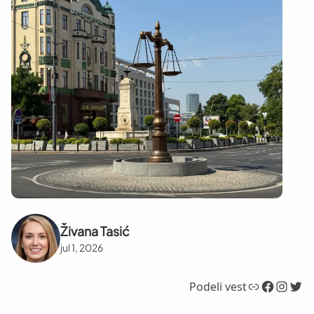
Živana Tasić
jul 1, 2026
Link
Facebook
Instagram
Twitter
Podeli vest