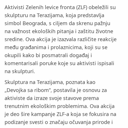
Aktivisti Zelenih levice fronta (ZLF) obeležili su
skulpturu na Terazijama, koja predstavlja
simbol Beograda, s ciljem da skrenu pažnju
na važnost ekoloških pitanja i zaštitu životne
sredine. Ova akcija je izazvala različite reakcije
među građanima i prolaznicima, koji su se
okupili kako bi posmatrali događaj i
komentarisali poruke koje su aktivisti ispisali
na skulpturi.
Skulptura na Terazijama, poznata kao
„Devojka sa ribom“, postavila je osnovu za
aktiviste da izraze svoje stavove prema
trenutnim ekološkim problemima. Ova akcija
je deo šire kampanje ZLF-a koja se fokusira na
podizanje svesti o značaju očuvanja prirode i