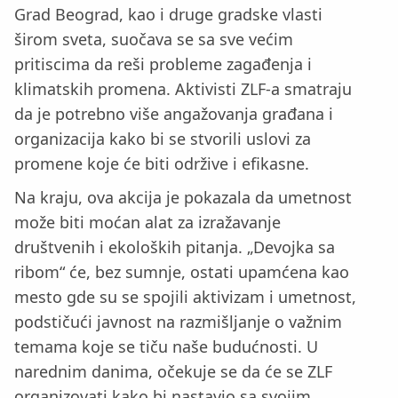
Grad Beograd, kao i druge gradske vlasti
širom sveta, suočava se sa sve većim
pritiscima da reši probleme zagađenja i
klimatskih promena. Aktivisti ZLF-a smatraju
da je potrebno više angažovanja građana i
organizacija kako bi se stvorili uslovi za
promene koje će biti održive i efikasne.
Na kraju, ova akcija je pokazala da umetnost
može biti moćan alat za izražavanje
društvenih i ekoloških pitanja. „Devojka sa
ribom“ će, bez sumnje, ostati upamćena kao
mesto gde su se spojili aktivizam i umetnost,
podstičući javnost na razmišljanje o važnim
temama koje se tiču naše budućnosti. U
narednim danima, očekuje se da će se ZLF
organizovati kako bi nastavio sa svojim