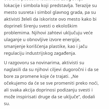
lokacije i simbola koji predstavlja. Terazije su
mesto susreta i simbol glavnog grada, pa su
aktivisti želeli da iskoriste ovo mesto kako bi
doprineli širenju svesti o ekološkim
problemima. Njihovi zahtevi uključuju veće
ulaganje u obnovljive izvore energije,
smanjenje korišćenja plastike, kao i jaču
regulaciju industrijskog zagađenja.
U razgovoru sa novinarima, aktivisti su
naglasili da su njihovi ciljevi dugoročni i da se
bore za promene koje će trajati. „Ne
očekujemo da će se sve promeniti preko noći,
ali svaka akcija doprinosi podizanju svesti i
može inspirisati druge da se uključe“, dodali
su.