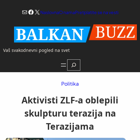
Skoči
Mail
Facebook
X
na
Naslovna
O nama
Pretplatite se na vesti
sadržaj
Vaš svakodnevni pogled na svet
Search
Politika
Aktivisti ZLF-a oblepili
skulpturu terazija na
Terazijama