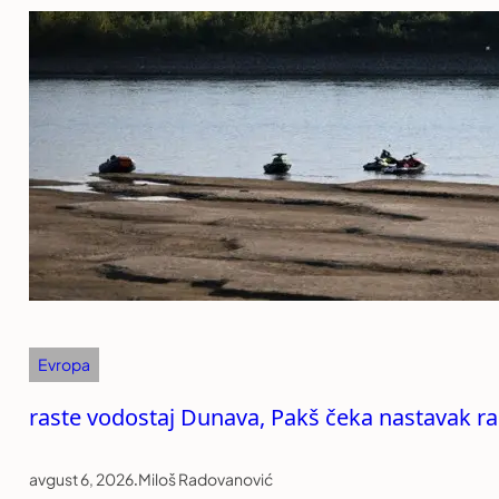
Evropa
raste vodostaj Dunava, Pakš čeka nastavak r
avgust 6, 2026
.
Miloš Radovanović