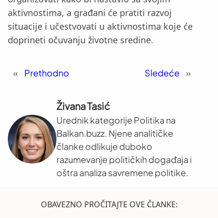
aktivnostima, a građani će pratiti razvoj
situacije i učestvovati u aktivnostima koje će
doprineti očuvanju životne sredine.
«
Prethodno
Sledeće
»
Živana Tasić
Urednik kategorije Politika na
Balkan.buzz. Njene analitičke
članke odlikuje duboko
razumevanje političkih događaja i
oštra analiza savremene politike.
OBAVEZNO PROČITAJTE OVE ČLANKE: