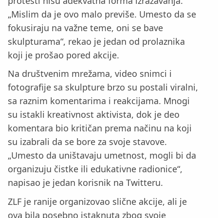
protesti nisu adekvatna forma izražavanja.
„Mislim da je ovo malo previše. Umesto da se
fokusiraju na važne teme, oni se bave
skulpturama“, rekao je jedan od prolaznika
koji je prošao pored akcije.
Na društvenim mrežama, video snimci i
fotografije sa skulpture brzo su postali viralni,
sa raznim komentarima i reakcijama. Mnogi
su istakli kreativnost aktivista, dok je deo
komentara bio kritičan prema načinu na koji
su izabrali da se bore za svoje stavove.
„Umesto da uništavaju umetnost, mogli bi da
organizuju čistke ili edukativne radionice“,
napisao je jedan korisnik na Twitteru.
ZLF je ranije organizovao slične akcije, ali je
ova bila posebno istaknuta zbog svoje