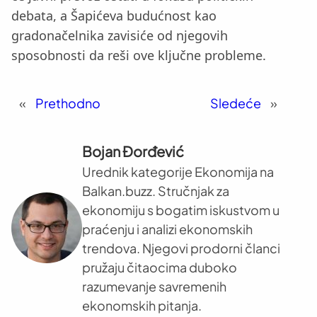
debata, a Šapićeva budućnost kao
gradonačelnika zavisiće od njegovih
sposobnosti da reši ove ključne probleme.
«
Prethodno
Sledeće
»
Bojan Đorđević
Urednik kategorije Ekonomija na
Balkan.buzz. Stručnjak za
ekonomiju s bogatim iskustvom u
praćenju i analizi ekonomskih
trendova. Njegovi prodorni članci
pružaju čitaocima duboko
razumevanje savremenih
ekonomskih pitanja.