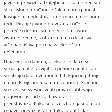
javnom prevozu, a trolejbusi su samo deo šire
slike. Mnogi građani se žale na pretrpanost,
kašnjenja i nedostatak informacija o voznom
redu. Pitanje javnog prevoza takođe se
pokreće u kontekstu održivosti i zaštite
životne sredine, s obzirom na to da se sve
više naglašava potreba za ekološkim
rešenjima.
U narednim danima, očekuje se da će se
situacija dalje razvijati, a politički analitičari
smatraju da bi ovo moglo biti ključno pitanje
na predstojećim lokalnim izborima. Građani
su sve više svesni svojih prava i zahtevaju
odgovornost od svojih izabranih
predstavnika. Kako se bliže izbori, jasno je da
će javni prevoz ostati u fokusu političkih