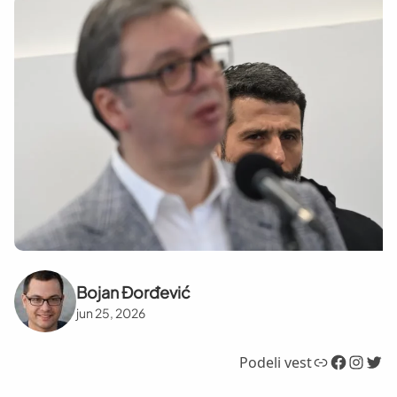
Bojan Đorđević
jun 25, 2026
Link
Facebook
Instagram
Twitter
Podeli vest