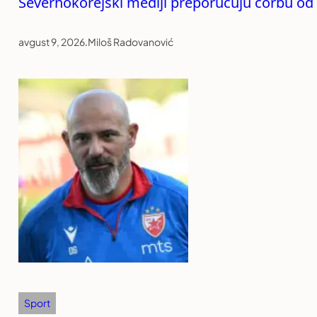
Severnokorejski mediji preporučuju čorbu o
avgust 9, 2026
.
Miloš Radovanović
Sport