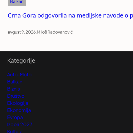
Balkan
Crna Gora odgovorila na medijske navode o p
avgust 9, 2026
.
Miloš Radovanović
Kategorije
Auto-Moto
Balkan
Biznis
Društvo
Ekologija
Ekonomija
Evropa
Izbori 2023
Kultura