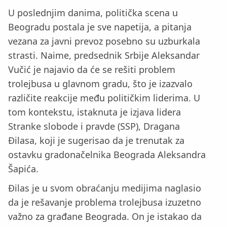
U poslednjim danima, politička scena u
Beogradu postala je sve napetija, a pitanja
vezana za javni prevoz posebno su uzburkala
strasti. Naime, predsednik Srbije Aleksandar
Vučić je najavio da će se rešiti problem
trolejbusa u glavnom gradu, što je izazvalo
različite reakcije među političkim liderima. U
tom kontekstu, istaknuta je izjava lidera
Stranke slobode i pravde (SSP), Dragana
Đilasa, koji je sugerisao da je trenutak za
ostavku gradonačelnika Beograda Aleksandra
Šapića.
Đilas je u svom obraćanju medijima naglasio
da je rešavanje problema trolejbusa izuzetno
važno za građane Beograda. On je istakao da