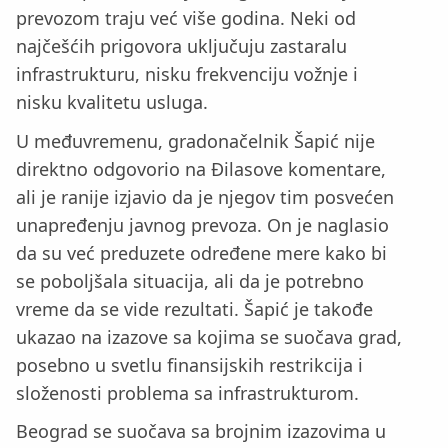
prevozom traju već više godina. Neki od
najčešćih prigovora uključuju zastaralu
infrastrukturu, nisku frekvenciju vožnje i
nisku kvalitetu usluga.
U međuvremenu, gradonačelnik Šapić nije
direktno odgovorio na Đilasove komentare,
ali je ranije izjavio da je njegov tim posvećen
unapređenju javnog prevoza. On je naglasio
da su već preduzete određene mere kako bi
se poboljšala situacija, ali da je potrebno
vreme da se vide rezultati. Šapić je takođe
ukazao na izazove sa kojima se suočava grad,
posebno u svetlu finansijskih restrikcija i
složenosti problema sa infrastrukturom.
Beograd se suočava sa brojnim izazovima u