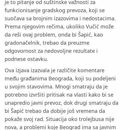
je to pitanje od suštinske važnosti za
funkcionisanje gradskog prevoza, koji se
suočava sa brojnim izazovima i nedostacima.
Prema njegovim rečima, ukoliko Vučić može
da reši ovaj problem, onda bi Šapić, kao
gradonačelnik, trebao da preuzme
odgovornost za nedovoljne rezultate i
podnese ostavku.
Ova izjava izazvala je različite komentare
među građanima Beograda, koji su podeljeni
u svojim stavovima. Mnogi smatraju da je
potrebno izvršiti pritisak na vlasti kako bi se
unapredio javni prevoz, dok drugi smatraju da
bi Šapić trebao da dobije još vremena da
pokaže svoj rad. Situacija oko trolejbusa nije
nova, a problemi koje Beograd ima sa javnim