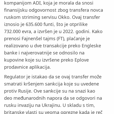
kompanijom ADI, koja je morala da snosi
finansijsku odgovornost zbog transfera novca
ruskom striming servisu Okko. Ovaj transfer
iznosio je 635.600 funti, što je otprilike
732.000 evra, a izvršen je u 2022. godini. Kako
prenosi Fajnenšel tajms (FT), plaćanje je
realizovano u dve transakcije preko Engleske
banke i najverovatnije se odnosilo na
kupovine koje su izvršene preko Eplove
prodavnice aplikacija.
Regulator je istakao da se ovaj transfer može
smatrati kršenjem sankcija koje su uvedene
protiv Rusije. Ove sankcije su na snazi kao
deo međunarodnih napora da se odgovori na
rusku invaziju na Ukrajinu. U skladu s tim,
britanske vlasti su veoma oprezne kada je reč