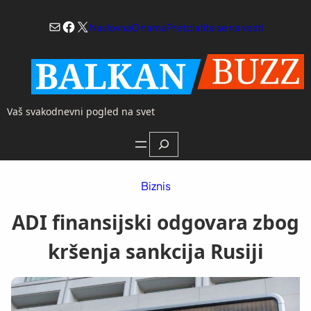
Skoči
Mail
Facebook
X
na
Naslovna
O nama
Pretplatite se na vesti
sadržaj
Vaš svakodnevni pogled na svet
Search
Biznis
ADI finansijski odgovara zbog
kršenja sankcija Rusiji