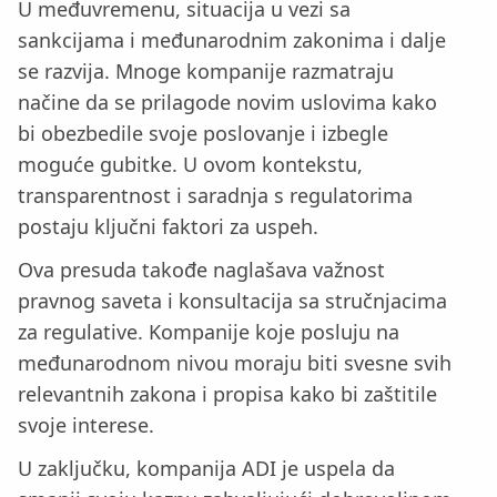
U međuvremenu, situacija u vezi sa
sankcijama i međunarodnim zakonima i dalje
se razvija. Mnoge kompanije razmatraju
načine da se prilagode novim uslovima kako
bi obezbedile svoje poslovanje i izbegle
moguće gubitke. U ovom kontekstu,
transparentnost i saradnja s regulatorima
postaju ključni faktori za uspeh.
Ova presuda takođe naglašava važnost
pravnog saveta i konsultacija sa stručnjacima
za regulative. Kompanije koje posluju na
međunarodnom nivou moraju biti svesne svih
relevantnih zakona i propisa kako bi zaštitile
svoje interese.
U zaključku, kompanija ADI je uspela da