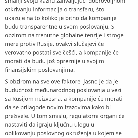
smanji svoju kaznu zahvaljujući dobrovoljnom
otkrivanju informacija o transferu, što
ukazuje na to koliko je bitno da kompanije
budu transparentne u svom poslovanju. S
obzirom na trenutne globalne tenzije i stroge
mere protiv Rusije, ovakvi slučajevi će
verovatno postati sve češći, a kompanije će
morati da budu još opreznije u svojim
finansijskim poslovanjima.
S obzirom na sve ove faktore, jasno je da je
budućnost međunarodnog poslovanja u vezi
sa Rusijom neizvesna, a kompanije će morati
da se prilagode novim izazovima kako bi
preživele. U tom smislu, regulatorni organi će
nastaviti da igraju ključnu ulogu u
oblikovanju poslovnog okruženja u kojem se