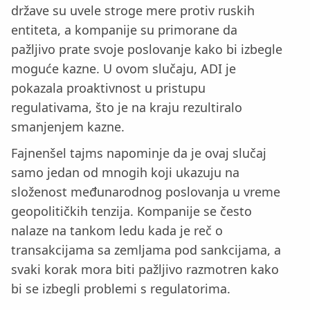
države su uvele stroge mere protiv ruskih
entiteta, a kompanije su primorane da
pažljivo prate svoje poslovanje kako bi izbegle
moguće kazne. U ovom slučaju, ADI je
pokazala proaktivnost u pristupu
regulativama, što je na kraju rezultiralo
smanjenjem kazne.
Fajnenšel tajms napominje da je ovaj slučaj
samo jedan od mnogih koji ukazuju na
složenost međunarodnog poslovanja u vreme
geopolitičkih tenzija. Kompanije se često
nalaze na tankom ledu kada je reč o
transakcijama sa zemljama pod sankcijama, a
svaki korak mora biti pažljivo razmotren kako
bi se izbegli problemi s regulatorima.