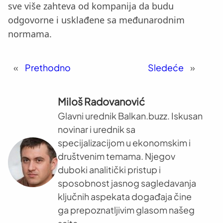
sve više zahteva od kompanija da budu
odgovorne i usklađene sa međunarodnim
normama.
«
Prethodno
Sledeće
»
Miloš Radovanović
Glavni urednik Balkan.buzz. Iskusan
novinar i urednik sa
specijalizacijom u ekonomskim i
društvenim temama. Njegov
duboki analitički pristup i
sposobnost jasnog sagledavanja
ključnih aspekata događaja čine
ga prepoznatljivim glasom našeg