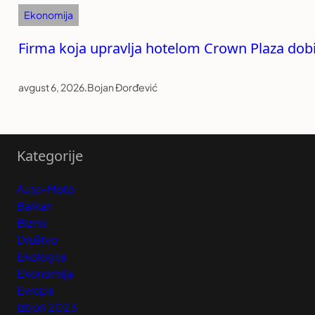
Ekonomija
Firma koja upravlja hotelom Crown Plaza dob
avgust 6, 2026
.
Bojan Đorđević
Kategorije
Auto-Moto
Balkan
Biznis
Društvo
Ekologija
Ekonomija
Evropa
Izbori 2023