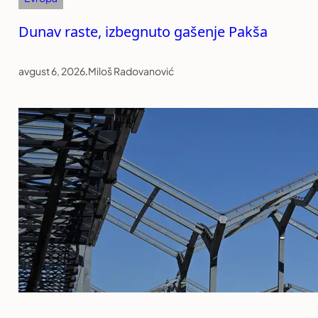
Dunav raste, izbegnuto gašenje Pakša
avgust 6, 2026
.
Miloš Radovanović